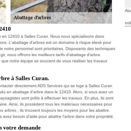
Aba
ind
12410
ée en 12410 à Salles Curan. Nous nous spécialisons dans
rons. L'abattage d'arbres est un domaine à risque élevé pour
 de notre personnel sont prioritaires. Disposants des techniques
ir, nous offrons les meilleurs tarifs d'abattage d'arbre.
i que notre équipe se soucient de vous réaliser les travaux
rbre à Salles Curan.
ontacter directement ADS Services qui se loge à Salles Curan
isés en abattage d’arbre dans le 12410. Alors, si vous avez un
paysagistes sont prêts à effectuer les travaux. En plus, ils sont
ne. Ainsi, ils possèdent tous les matériaux nécessaires pour
os arbres ; ils trouvent toujours les moyens pour les abattre.
s avez besoin d’aide pour abattre l’arbre dans votre propriété.
on votre demande