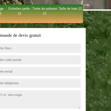
age
Entretien jardin
Tonte de pelouse
Taille de haie 12
12
12
12
mande de devis gratuit