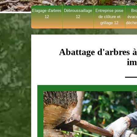
Elagage d'arbres
Débroussaillage
Entreprise pose
Bro
12
12
de clôture et
évac
grillage 12
déche
Abattage d'arbres à
im