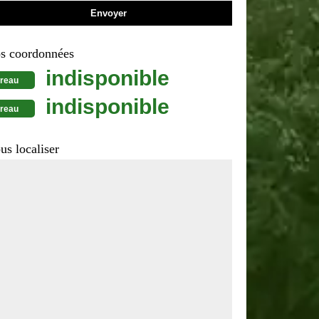
s coordonnées
indisponible
reau
indisponible
reau
us localiser