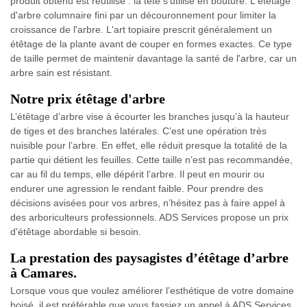
produit obtenu est réutilisé : la tête s'utilise en bouture. L'étêtage
d'arbre columnaire fini par un découronnement pour limiter la
croissance de l'arbre. L'art topiaire prescrit généralement un
étêtage de la plante avant de couper en formes exactes. Ce type
de taille permet de maintenir davantage la santé de l'arbre, car un
arbre sain est résistant.
Notre prix étêtage d'arbre
L’étêtage d’arbre vise à écourter les branches jusqu’à la hauteur
de tiges et des branches latérales. C’est une opération très
nuisible pour l’arbre. En effet, elle réduit presque la totalité de la
partie qui détient les feuilles. Cette taille n’est pas recommandée,
car au fil du temps, elle dépérit l’arbre. Il peut en mourir ou
endurer une agression le rendant faible. Pour prendre des
décisions avisées pour vos arbres, n’hésitez pas à faire appel à
des arboriculteurs professionnels. ADS Services propose un prix
d'étêtage abordable si besoin.
La prestation des paysagistes d’étêtage d’arbre
à Camares.
Lorsque vous que voulez améliorer l’esthétique de votre domaine
boisé, il est préférable que vous fassiez un appel à ADS Services