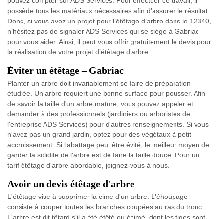
pouvez compter sur ADS Services. Pour effectuer ce travail, il
possède tous les matériaux nécessaires afin d’assurer le résultat.
Donc, si vous avez un projet pour l’étêtage d’arbre dans le 12340,
n’hésitez pas de signaler ADS Services qui se siège à Gabriac
pour vous aider. Ainsi, il peut vous offrir gratuitement le devis pour
la réalisation de votre projet d’étêtage d’arbre.
Éviter un étêtage – Gabriac
Planter un arbre doit invariablement se faire de préparation
étudiée. Un arbre requiert une bonne surface pour pousser. Afin
de savoir la taille d'un arbre mature, vous pouvez appeler et
demander à des professionnels (jardiniers ou arboristes de
l'entreprise ADS Services) pour d'autres renseignements. Si vous
n'avez pas un grand jardin, optez pour des végétaux à petit
accroissement. Si l'abattage peut être évité, le meilleur moyen de
garder la solidité de l'arbre est de faire la taille douce. Pour un
tarif étêtage d'arbre abordable, joignez-vous à nous.
Avoir un devis étêtage d'arbre
L'étêtage vise à supprimer la cime d'un arbre. L'éhoupage
consiste à couper toutes les branches coupées au ras du tronc.
L'arbre est dit têtard s'il a été étêté ou écimé, dont les tiges sont