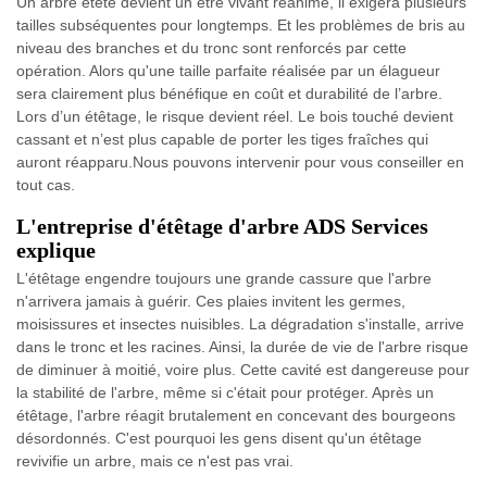
Un arbre étêté devient un être vivant réanimé, il exigera plusieurs
tailles subséquentes pour longtemps. Et les problèmes de bris au
niveau des branches et du tronc sont renforcés par cette
opération. Alors qu'une taille parfaite réalisée par un élagueur
sera clairement plus bénéfique en coût et durabilité de l’arbre.
Lors d’un étêtage, le risque devient réel. Le bois touché devient
cassant et n’est plus capable de porter les tiges fraîches qui
auront réapparu.Nous pouvons intervenir pour vous conseiller en
tout cas.
L'entreprise d'étêtage d'arbre ADS Services
explique
L'étêtage engendre toujours une grande cassure que l'arbre
n'arrivera jamais à guérir. Ces plaies invitent les germes,
moisissures et insectes nuisibles. La dégradation s'installe, arrive
dans le tronc et les racines. Ainsi, la durée de vie de l'arbre risque
de diminuer à moitié, voire plus. Cette cavité est dangereuse pour
la stabilité de l'arbre, même si c'était pour protéger. Après un
étêtage, l'arbre réagit brutalement en concevant des bourgeons
désordonnés. C'est pourquoi les gens disent qu'un étêtage
revivifie un arbre, mais ce n'est pas vrai.