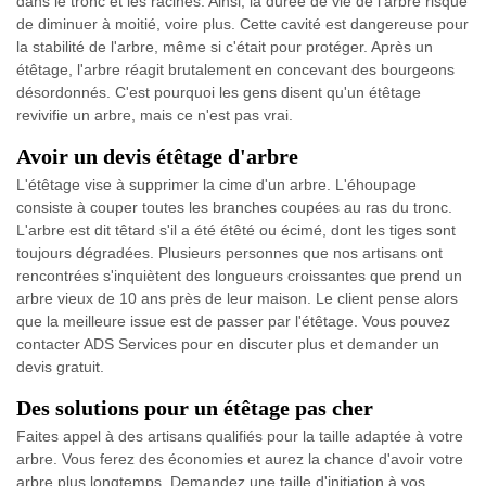
dans le tronc et les racines. Ainsi, la durée de vie de l'arbre risque
de diminuer à moitié, voire plus. Cette cavité est dangereuse pour
la stabilité de l'arbre, même si c'était pour protéger. Après un
étêtage, l'arbre réagit brutalement en concevant des bourgeons
désordonnés. C'est pourquoi les gens disent qu'un étêtage
revivifie un arbre, mais ce n'est pas vrai.
Avoir un devis étêtage d'arbre
L'étêtage vise à supprimer la cime d'un arbre. L'éhoupage
consiste à couper toutes les branches coupées au ras du tronc.
L'arbre est dit têtard s'il a été étêté ou écimé, dont les tiges sont
toujours dégradées. Plusieurs personnes que nos artisans ont
rencontrées s'inquiètent des longueurs croissantes que prend un
arbre vieux de 10 ans près de leur maison. Le client pense alors
que la meilleure issue est de passer par l'étêtage. Vous pouvez
contacter ADS Services pour en discuter plus et demander un
devis gratuit.
Des solutions pour un étêtage pas cher
Faites appel à des artisans qualifiés pour la taille adaptée à votre
arbre. Vous ferez des économies et aurez la chance d'avoir votre
arbre plus longtemps. Demandez une taille d'initiation à vos