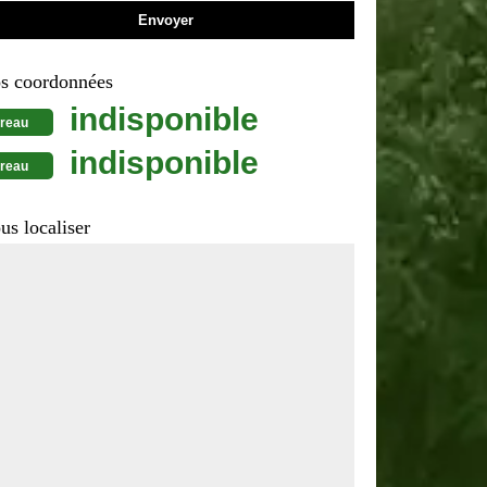
s coordonnées
indisponible
reau
indisponible
reau
us localiser