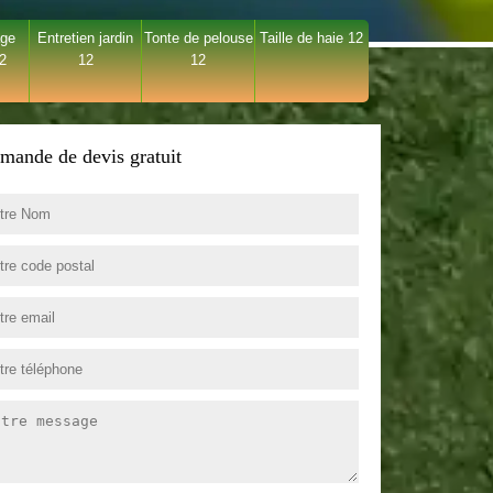
age
Entretien jardin
Tonte de pelouse
Taille de haie 12
12
12
12
mande de devis gratuit