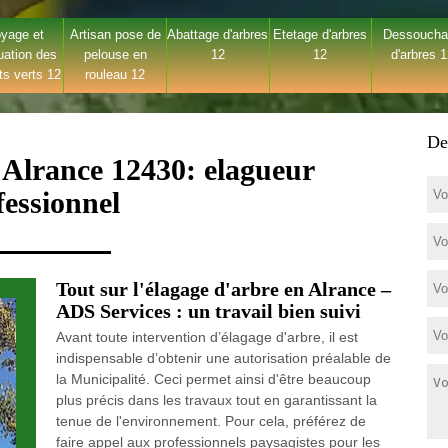
yage et
Artisan pose de
Abattage d'arbres
Etetage d'arbres
Dessouch
uation des
pelouse en
12
12
d'arbres 
ts verts 12
rouleau 12
De
 Alrance 12430: elagueur
fessionnel
Tout sur l'élagage d'arbre en Alrance –
ADS Services : un travail bien suivi
Avant toute intervention d’élagage d'arbre, il est
indispensable d’obtenir une autorisation préalable de
la Municipalité. Ceci permet ainsi d'être beaucoup
plus précis dans les travaux tout en garantissant la
tenue de l'environnement. Pour cela, préférez de
faire appel aux professionnels paysagistes pour les