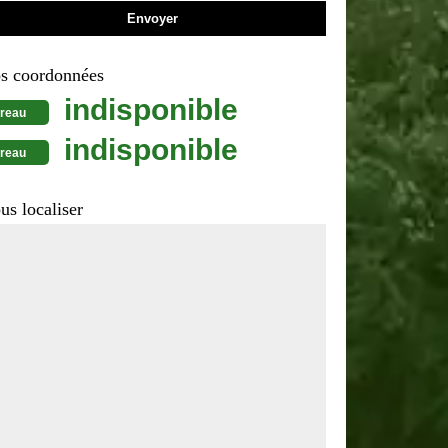
s coordonnées
indisponible
reau
indisponible
reau
us localiser