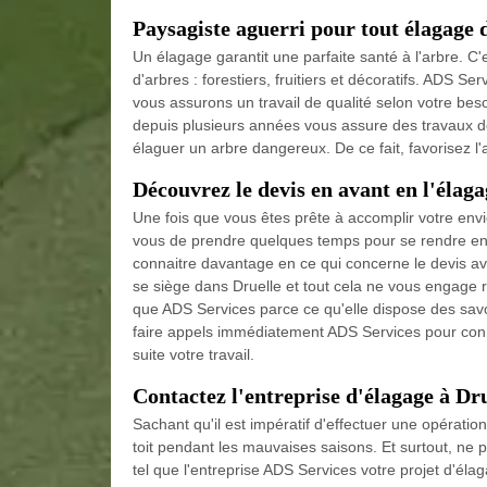
Paysagiste aguerri pour tout élagage 
Un élagage garantit une parfaite santé à l'arbre. C'e
d'arbres : forestiers, fruitiers et décoratifs. ADS S
vous assurons un travail de qualité selon votre bes
depuis plusieurs années vous assure des travaux d
élaguer un arbre dangereux. De ce fait, favorisez l
Découvrez le devis en avant en l'élaga
Une fois que vous êtes prête à accomplir votre envie
vous de prendre quelques temps pour se rendre en c
connaitre davantage en ce qui concerne le devis ava
se siège dans Druelle et tout cela ne vous engage rie
que ADS Services parce ce qu'elle dispose des savo
faire appels immédiatement ADS Services pour conna
suite votre travail.
Contactez l'entreprise d'élagage à Dr
Sachant qu'il est impératif d'effectuer une opératio
toit pendant les mauvaises saisons. Et surtout, ne 
tel que l'entreprise ADS Services votre projet d'éla