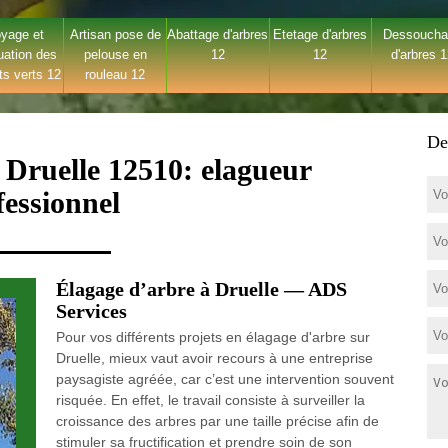
yage et
Artisan pose de
Abattage d'arbres
Etetage d'arbres
Dessouch
uation des
pelouse en
12
12
d'arbres 
ts verts 12
rouleau 12
De
 Druelle 12510: elagueur
fessionnel
Élagage d’arbre à Druelle — ADS
Services
Pour vos différents projets en élagage d'arbre sur
Druelle, mieux vaut avoir recours à une entreprise
paysagiste agréée, car c’est une intervention souvent
risquée. En effet, le travail consiste à surveiller la
croissance des arbres par une taille précise afin de
stimuler sa fructification et prendre soin de son