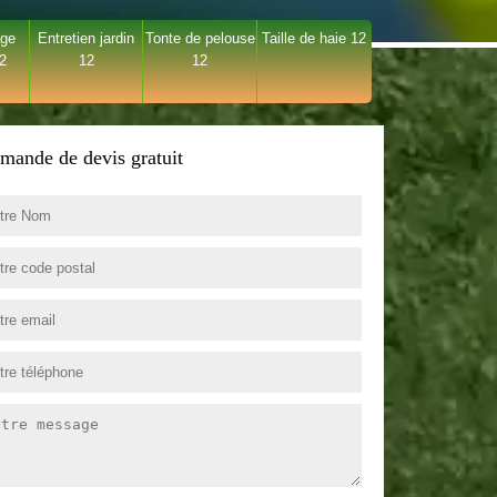
age
Entretien jardin
Tonte de pelouse
Taille de haie 12
12
12
12
mande de devis gratuit