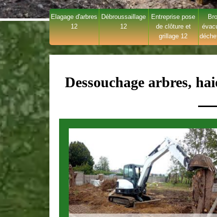
Elagage d'arbres
Débroussaillage
Entreprise pose
Bro
12
12
de clôture et
évac
grillage 12
déche
Dessouchage arbres, hai