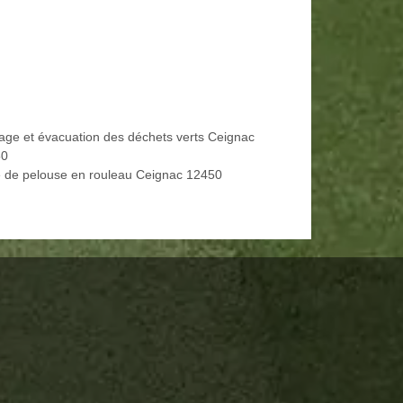
age et évacuation des déchets verts Ceignac
50
 de pelouse en rouleau Ceignac 12450