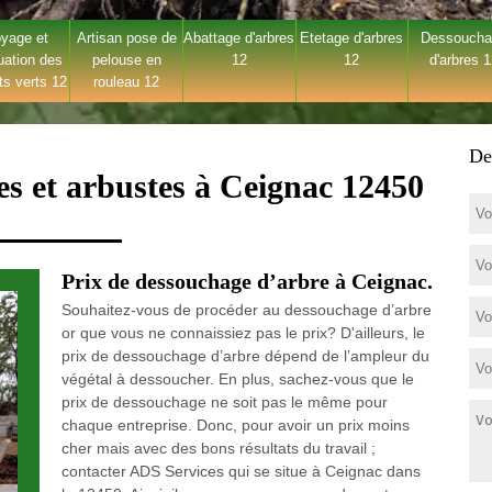
yage et
Artisan pose de
Abattage d'arbres
Etetage d'arbres
Dessouch
uation des
pelouse en
12
12
d'arbres 
ts verts 12
rouleau 12
De
es et arbustes à Ceignac 12450
Prix de dessouchage d’arbre à Ceignac.
Souhaitez-vous de procéder au dessouchage d’arbre
or que vous ne connaissiez pas le prix? D'ailleurs, le
prix de dessouchage d’arbre dépend de l’ampleur du
végétal à dessoucher. En plus, sachez-vous que le
prix de dessouchage ne soit pas le même pour
chaque entreprise. Donc, pour avoir un prix moins
cher mais avec des bons résultats du travail ;
contacter ADS Services qui se situe à Ceignac dans