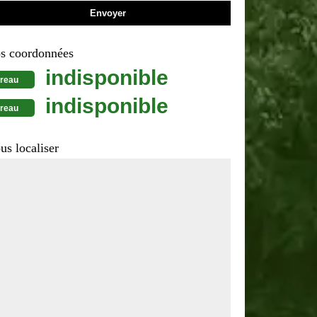
s coordonnées
indisponible
reau
indisponible
reau
us localiser