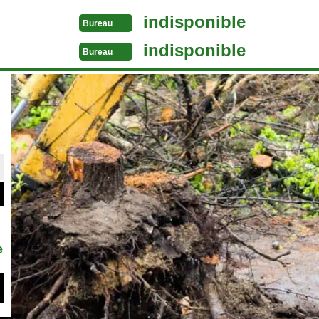
indisponible
Bureau
indisponible
Bureau
e