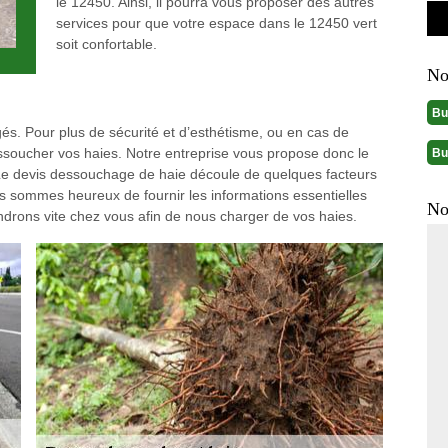
le 12450. Ainsi, il pourra vous proposer des autres
services pour que votre espace dans le 12450 vert
soit confortable.
No
Bu
égés. Pour plus de sécurité et d’esthétisme, ou en cas de
essoucher vos haies. Notre entreprise vous propose donc le
Bu
. Le devis dessouchage de haie découle de quelques facteurs
Nous sommes heureux de fournir les informations essentielles
No
endrons vite chez vous afin de nous charger de vos haies.