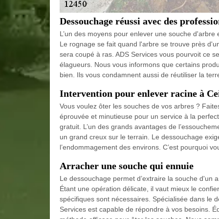
Dessouchage réussi avec des professio
L’un des moyens pour enlever une souche d'arbre e
Le rognage se fait quand l'arbre se trouve près d'une
sera coupé à ras. ADS Services vous pourvoit ce ser
élagueurs. Nous vous informons que certains produi
bien. Ils vous condamnent aussi de réutiliser la te
Intervention pour enlever racine à C
Vous voulez ôter les souches de vos arbres ? Fait
éprouvée et minutieuse pour un service à la perfec
gratuit. L’un des grands avantages de l’essouchemen
un grand creux sur le terrain. Le dessouchage exig
l’endommagement des environs. C’est pourquoi vous
Arracher une souche qui ennuie
Le dessouchage permet d’extraire la souche d'un arb
Étant une opération délicate, il vaut mieux le confi
spécifiques sont nécessaires. Spécialisée dans le 
Services est capable de répondre à vos besoins. Éq