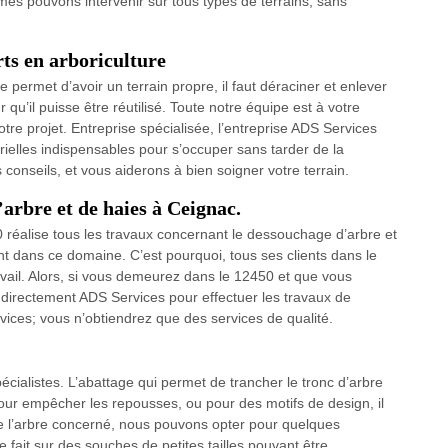
es pouvons intervenir sur tous types de terrains, sans
rts en arboriculture
e permet d’avoir un terrain propre, il faut déraciner et enlever
 qu’il puisse être réutilisé. Toute notre équipe est à votre
tre projet. Entreprise spécialisée, l’entreprise ADS Services
ielles indispensables pour s’occuper sans tarder de la
nseils, et vous aiderons à bien soigner votre terrain.
’arbre et de haies à Ceignac.
0 réalise tous les travaux concernant le dessouchage d’arbre et
nt dans ce domaine. C’est pourquoi, tous ses clients dans le
avail. Alors, si vous demeurez dans le 12450 et que vous
er directement ADS Services pour effectuer les travaux de
ices; vous n’obtiendrez que des services de qualité.
pécialistes. L’abattage qui permet de trancher le tronc d’arbre
pour empêcher les repousses, ou pour des motifs de design, il
de l’arbre concerné, nous pouvons opter pour quelques
e fait sur des souches de petites tailles pouvant être