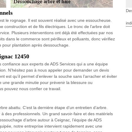
De
nnels
st le rognage. Il est souvent réalisé avec une essoucheuse.
ind
 construction et de fils électriques. Le tronc de l'arbre doit
vice. Plusieurs interventions ont déjà été effectuées par nos
ts dans le commerce sont périlleux et polluants, donc vérifiez
rre pour plantation après dessouchage.
eignac 12450
es confiance aux experts de ADS Services qui a une équipe
tion. N’hésitez pas à nous appeler pour demander un devis
t est qu’il permet d’enlever la souche sans l’arracher et éviter
e une grande minutie pour prévenir la blessure ou
 pouvez nous confier ce travail.
re abattu. C’est la dernière étape d’un entretien d’arbre.
er à des professionnels. Un grand savoir-faire et des matériels
dessouchage d'arbre autour à Ceignac, l’équipe de ADS
uipée, notre entreprise intervient rapidement avec une