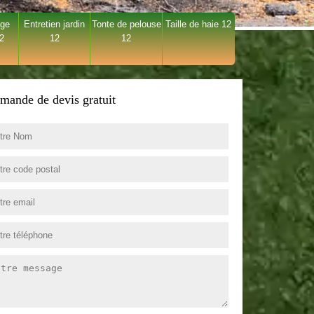
age
Entretien jardin
Tonte de pelouse
Taille de haie 12
12
12
12
mande de devis gratuit