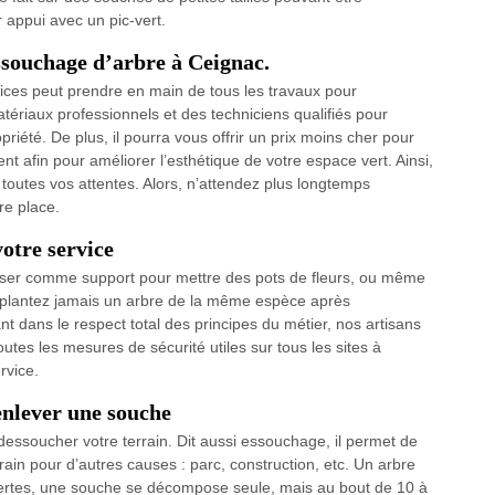
 appui avec un pic-vert.
ssouchage d’arbre à Ceignac.
ices peut prendre en main de tous les travaux pour
tériaux professionnels et des techniciens qualifiés pour
iété. De plus, il pourra vous offrir un prix moins cher pour
t afin pour améliorer l’esthétique de votre espace vert. Ainsi,
outes vos attentes. Alors, n’attendez plus longtemps
re place.
votre service
tiliser comme support pour mettre des pots de fleurs, ou même
replantez jamais un arbre de la même espèce après
t dans le respect total des principes du métier, nos artisans
utes les mesures de sécurité utiles sur tous les sites à
rvice.
enlever une souche
dessoucher votre terrain. Dit aussi essouchage, il permet de
rrain pour d’autres causes : parc, construction, etc. Un arbre
Certes, une souche se décompose seule, mais au bout de 10 à