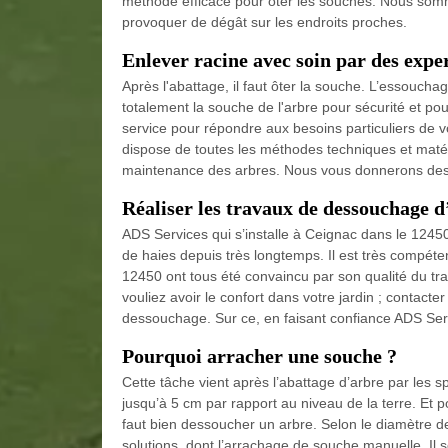
méthode efficace pour ôter les souches. Nous somm
provoquer de dégât sur les endroits proches.
Enlever racine avec soin par des expe
Après l'abattage, il faut ôter la souche. L’essouchag
totalement la souche de l'arbre pour sécurité et pour
service pour répondre aux besoins particuliers de vo
dispose de toutes les méthodes techniques et matér
maintenance des arbres. Nous vous donnerons des co
Réaliser les travaux de dessouchage d
ADS Services qui s’installe à Ceignac dans le 1245
de haies depuis très longtemps. Il est très compéte
12450 ont tous été convaincu par son qualité du tr
vouliez avoir le confort dans votre jardin ; contact
dessouchage. Sur ce, en faisant confiance ADS Serv
Pourquoi arracher une souche ?
Cette tâche vient après l’abattage d’arbre par les s
jusqu’à 5 cm par rapport au niveau de la terre. Et 
faut bien dessoucher un arbre. Selon le diamètre 
solutions, dont l’arrachage de souche manuelle. Il s