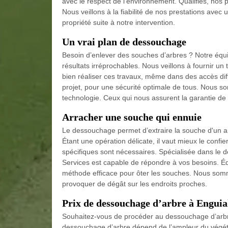
avec le respect de l’environnement. Qualifiés, nos 
Nous veillons à la fiabilité de nos prestations ave
propriété suite à notre intervention.
Un vrai plan de dessouchage
Besoin d’enlever des souches d’arbres ? Notre équip
résultats irréprochables. Nous veillons à fournir un
bien réaliser ces travaux, même dans des accès diffi
projet, pour une sécurité optimale de tous. Nous s
technologie. Ceux qui nous assurent la garantie de qu
Arracher une souche qui ennuie
Le dessouchage permet d’extraire la souche d'un arb
Étant une opération délicate, il vaut mieux le confi
spécifiques sont nécessaires. Spécialisée dans le 
Services est capable de répondre à vos besoins. Éq
méthode efficace pour ôter les souches. Nous somm
provoquer de dégât sur les endroits proches.
Prix de dessouchage d’arbre à Enguia
Souhaitez-vous de procéder au dessouchage d’arbre 
dessouchage d’arbre dépend de l’ampleur du végéta