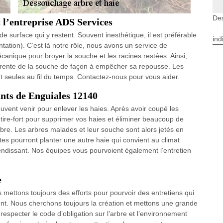
Des
 l’entreprise ADS Services
de surface qui y restent. Souvent inesthétique, il est préférable
ind
ntation). C’est là notre rôle, nous avons un service de
nique pour broyer la souche et les racines restées. Ainsi,
arente de la souche de façon à empêcher sa repousse. Les
 seules au fil du temps. Contactez-nous pour vous aider.
ants de Enguiales 12140
vent venir pour enlever les haies. Après avoir coupé les
tire-fort pour supprimer vos haies et éliminer beaucoup de
bre. Les arbres malades et leur souche sont alors jetés en
tes pourront planter une autre haie qui convient au climat
lendissant. Nos équipes vous pourvoient également l’entretien
e
 mettons toujours des efforts pour pourvoir des entretiens qui
ment. Nous cherchons toujours la création et mettons une grande
especter le code d’obligation sur l’arbre et l’environnement