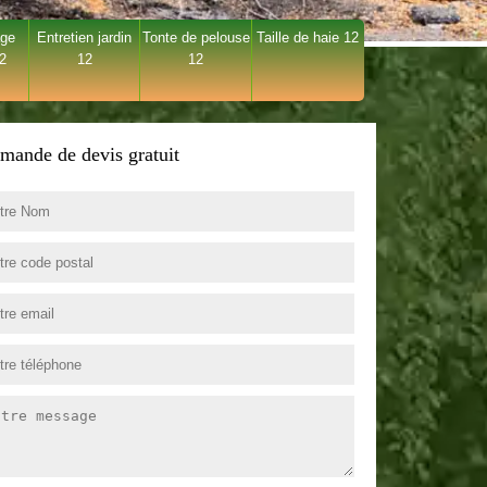
age
Entretien jardin
Tonte de pelouse
Taille de haie 12
12
12
12
mande de devis gratuit