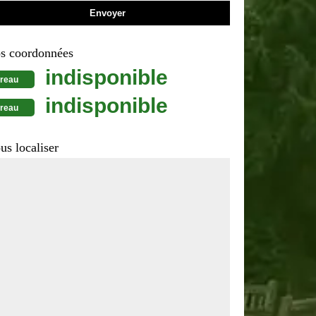
s coordonnées
indisponible
reau
indisponible
reau
us localiser