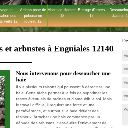
yage et
Artisan pose de
Abattage d'arbres
Etetage d'arbres
Dessouch
uation des
pelouse en
12
12
d'arbres 
ts verts 12
rouleau 12
De
s et arbustes à Enguiales 12140
Nous intervenons pour dessoucher une
haie
Il y a plusieurs raisons qui poussent à déraciner une
haie. Cette tâche permet à la fois de supprimer les
restes éventuels de racines et d'ameublir le sol. Mais
le travail difficile, il requiert une force et une
persévérance, et surtout si la haie détient des
résineux. Arracher une haie commence par un
dénude des arbustes, c'est-à-dire l’enlèvement de