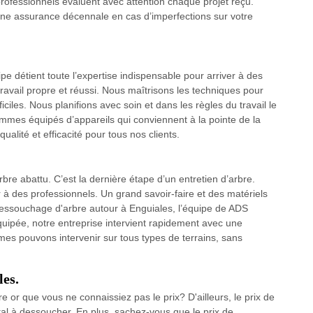
professionnels évaluent avec attention chaque projet reçu.
c une assurance décennale en cas d’imperfections sur votre
e détient toute l’expertise indispensable pour arriver à des
 travail propre et réussi. Nous maîtrisons les techniques pour
ciles. Nous planifions avec soin et dans les règles du travail le
ommes équipés d’appareils qui conviennent à la pointe de la
alité et efficacité pour tous nos clients.
re abattu. C’est la dernière étape d’un entretien d’arbre.
er à des professionnels. Un grand savoir-faire et des matériels
dessouchage d'arbre autour à Enguiales, l’équipe de ADS
uipée, notre entreprise intervient rapidement avec une
es pouvons intervenir sur tous types de terrains, sans
les.
or que vous ne connaissiez pas le prix? D'ailleurs, le prix de
l à dessoucher. En plus, sachez-vous que le prix de