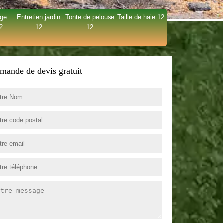
age
Entretien jardin
Tonte de pelouse
Taille de haie 12
12
12
12
mande de devis gratuit