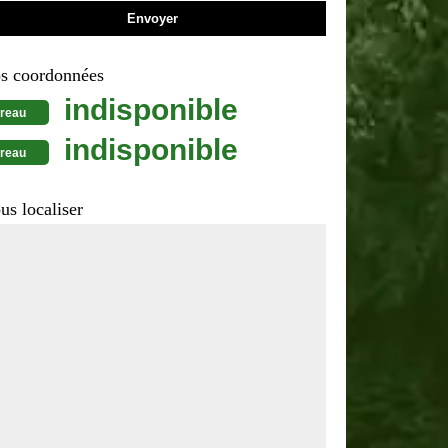
s coordonnées
indisponible
reau
indisponible
reau
us localiser