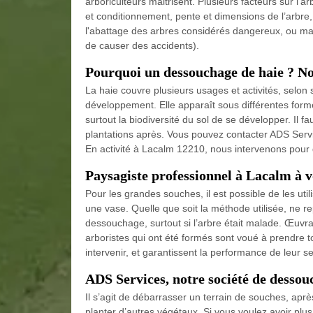
arboriculteurs maitrisent. Plusieurs facteurs sur l’a
et conditionnement, pente et dimensions de l’arbre,
l'abattage des arbres considérés dangereux, ou mal
de causer des accidents).
Pourquoi un dessouchage de haie ? No
La haie couvre plusieurs usages et activités, selon
développement. Elle apparaît sous différentes formes.
surtout la biodiversité du sol de se développer. Il fa
plantations après. Vous pouvez contacter ADS Servi
En activité à Lacalm 12210, nous intervenons pour d
Paysagiste professionnel à Lacalm à v
Pour les grandes souches, il est possible de les u
une vase. Quelle que soit la méthode utilisée, ne 
dessouchage, surtout si l’arbre était malade. Œuvran
arboristes qui ont été formés sont voué à prendre to
intervenir, et garantissent la performance de leur se
ADS Services, notre société de desso
Il s’agit de débarrasser un terrain de souches, après u
planter d’autres végétaux. Si vous voulez avoir plus