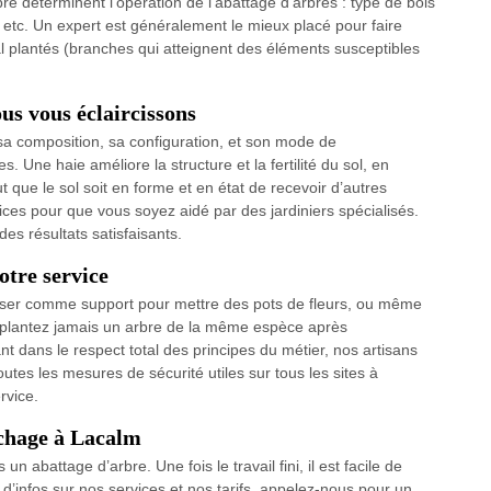
rbre déterminent l’opération de l’abattage d'arbres : type de bois
 etc. Un expert est généralement le mieux placé pour faire
 plantés (branches qui atteignent des éléments susceptibles
us vous éclaircissons
 sa composition, sa configuration, et son mode de
 Une haie améliore la structure et la fertilité du sol, en
ut que le sol soit en forme et en état de recevoir d’autres
ces pour que vous soyez aidé par des jardiniers spécialisés.
es résultats satisfaisants.
otre service
tiliser comme support pour mettre des pots de fleurs, ou même
replantez jamais un arbre de la même espèce après
t dans le respect total des principes du métier, nos artisans
utes les mesures de sécurité utiles sur tous les sites à
rvice.
uchage à Lacalm
n abattage d’arbre. Une fois le travail fini, il est facile de
 d’infos sur nos services et nos tarifs, appelez-nous pour un