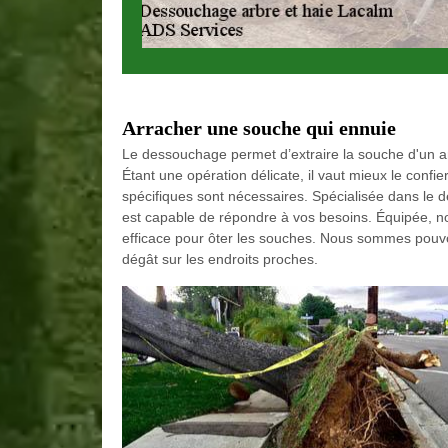
Arracher une souche qui ennuie
Le dessouchage permet d’extraire la souche d'un arb
Étant une opération délicate, il vaut mieux le confi
spécifiques sont nécessaires. Spécialisée dans le 
est capable de répondre à vos besoins. Équipée, n
efficace pour ôter les souches. Nous sommes pouvon
dégât sur les endroits proches.