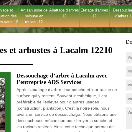
yage et
Artisan pose de
Abattage d'arbres
Etetage d'arbres
Dessouch
uation des
pelouse en
12
12
d'arbres 
ts verts 12
rouleau 12
De
es et arbustes à Lacalm 12210
Dessouchage d’arbre à Lacalm avec
l’entreprise ADS Services
Après l’abattage d’arbre, leur souche et leur racine de
surface qui y restent. Souvent inesthétique, il est
préférable de l’enlever pour d’autres usages
(construction, plantation). C’est là notre rôle, nous
avons un service de dessouchage. Nous utilisons une
déssoucheuse mécanique pour broyer la souche et
les racines restées. Ainsi, cette technique permet de