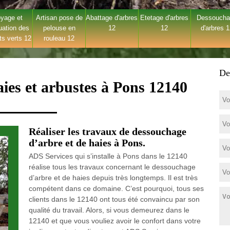
yage et
Artisan pose de
Abattage d'arbres
Etetage d'arbres
Dessouch
uation des
pelouse en
12
12
d'arbres 
ts verts 12
rouleau 12
De
ies et arbustes à Pons 12140
Réaliser les travaux de dessouchage
d’arbre et de haies à Pons.
ADS Services qui s’installe à Pons dans le 12140
réalise tous les travaux concernant le dessouchage
d’arbre et de haies depuis très longtemps. Il est très
compétent dans ce domaine. C’est pourquoi, tous ses
clients dans le 12140 ont tous été convaincu par son
qualité du travail. Alors, si vous demeurez dans le
12140 et que vous vouliez avoir le confort dans votre