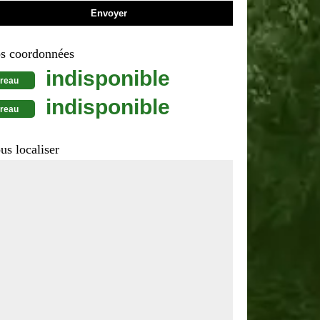
s coordonnées
indisponible
reau
indisponible
reau
us localiser