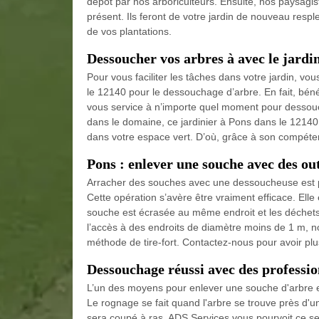
dépôt par nos arboriculteurs. Ensuite, nos paysagis
présent. Ils feront de votre jardin de nouveau resp
de vos plantations.
Dessoucher vos arbres à avec le jardin
Pour vous faciliter les tâches dans votre jardin, 
le 12140 pour le dessouchage d’arbre. En fait, béné
vous service à n’importe quel moment pour dessouc
dans le domaine, ce jardinier à Pons dans le 12140 
dans votre espace vert. D’où, grâce à son compétenc
Pons : enlever une souche avec des ou
Arracher des souches avec une dessoucheuse est p
Cette opération s’avère être vraiment efficace. Elle é
souche est écrasée au même endroit et les déchets 
l’accès à des endroits de diamètre moins de 1 m, 
méthode de tire-fort. Contactez-nous pour avoir plus
Dessouchage réussi avec des professio
L’un des moyens pour enlever une souche d'arbre e
Le rognage se fait quand l'arbre se trouve près d'une
sera coupé à ras. ADS Services vous pourvoit ce ser