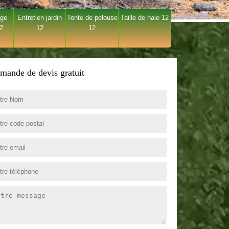
age
Entretien jardin
Tonte de pelouse
Taille de haie 12
12
12
12
mande de devis gratuit