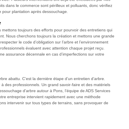
ts dans le commerce sont périlleux et polluants, donc vérifiez
rre pour plantation après dessouchage.
e
 mettons toujours des efforts pour pourvoir des entretiens qui
ment. Nous cherchons toujours la création et mettons une grande
especter le code d’obligation sur l’arbre et l’environnement
professionnels évaluent avec attention chaque projet reçu.
c une assurance décennale en cas d’imperfections sur votre
re abattu. C’est la dernière étape d’un entretien d’arbre.
er à des professionnels. Un grand savoir-faire et des matériels
dessouchage d'arbre autour à Pons, l’équipe de ADS Services
otre entreprise intervient rapidement avec une méthode
s intervenir sur tous types de terrains, sans provoquer de