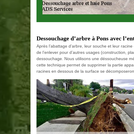
Dessouchage d’arbre à Pons avec l’en
Après l’abattage d’arbre, leur souche et leur racine 
de l’enlever pour d’autres usages (construction, pla
dessouchage. Nous utilisons une déssoucheuse méca
cette technique permet de supprimer la partie app
racines en dessous de la surface se décomposeront