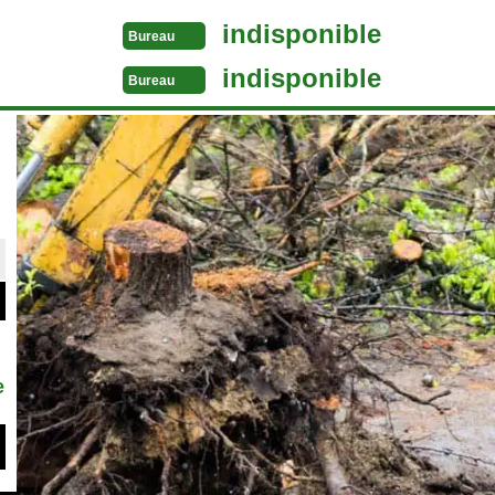
indisponible
Bureau
indisponible
Bureau
e