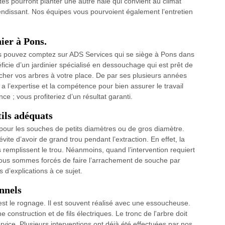
tes pourront planter une autre haie qui convient au climat
lendissant. Nos équipes vous pourvoient également l’entretien
ier à Pons.
vous pouvez comptez sur ADS Services qui se siège à Pons dans
ficie d’un jardinier spécialisé en dessouchage qui est prêt de
her vos arbres à votre place. De par ses plusieurs années
a l’expertise et la compétence pour bien assurer le travail
e ; vous profiteriez d’un résultat garanti.
tils adéquats
our les souches de petits diamètres ou de gros diamètre.
vite d’avoir de grand trou pendant l’extraction. En effet, la
remplissent le trou. Néanmoins, quand l’intervention requiert
nous sommes forcés de faire l’arrachement de souche par
 d’explications à ce sujet.
nnels
st le rognage. Il est souvent réalisé avec une essoucheuse.
 construction et de fils électriques. Le tronc de l'arbre doit
vice. Plusieurs interventions ont déjà été effectuées par nos