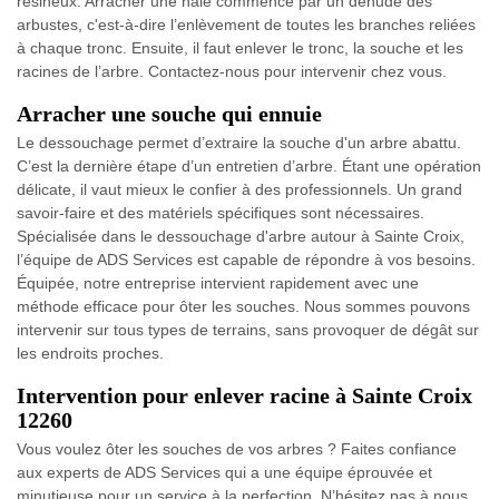
résineux. Arracher une haie commence par un dénude des
arbustes, c'est-à-dire l’enlèvement de toutes les branches reliées
à chaque tronc. Ensuite, il faut enlever le tronc, la souche et les
racines de l’arbre. Contactez-nous pour intervenir chez vous.
Arracher une souche qui ennuie
Le dessouchage permet d’extraire la souche d'un arbre abattu.
C’est la dernière étape d’un entretien d’arbre. Étant une opération
délicate, il vaut mieux le confier à des professionnels. Un grand
savoir-faire et des matériels spécifiques sont nécessaires.
Spécialisée dans le dessouchage d'arbre autour à Sainte Croix,
l’équipe de ADS Services est capable de répondre à vos besoins.
Équipée, notre entreprise intervient rapidement avec une
méthode efficace pour ôter les souches. Nous sommes pouvons
intervenir sur tous types de terrains, sans provoquer de dégât sur
les endroits proches.
Intervention pour enlever racine à Sainte Croix
12260
Vous voulez ôter les souches de vos arbres ? Faites confiance
aux experts de ADS Services qui a une équipe éprouvée et
minutieuse pour un service à la perfection. N’hésitez pas à nous