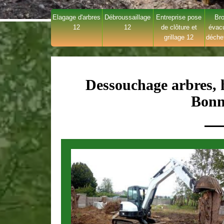
Elagage d'arbres
Débroussaillage
Entreprise pose
Bro
12
12
de clôture et
évac
grillage 12
déche
Dessouchage arbres, h
Bonn