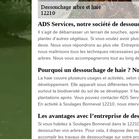
ADS Services, notre société de desso
Il s’agit de débarrasser un terrain de souches, après u
planter d’autres végétaux. Si vous voulez avoir plus
devis. Nous vous répondrons au plus vite. Entrepris
nous maîtrisons tous les techniques nécessaires po
arbres. Nous vous accompagnerons tout au long de 
Pourquoi un dessouchage de haie ? No
La haie couvre plusieurs usages et activités, selon
développement. Elle apparaît sous différentes formes.
surtout la biodiversité du sol de se développer. Il fa
plantations après. Vous pouvez contacter ADS Servi
En activité à Soulages Bonneval 12210, nous interve
Les avantages avec l’entreprise de d
Si vous habitez à Soulages Bonneval dans le 12210
dessoucher vos arbres. Pour cela, il dispose des ma
accomplir les travaux de dessouchage sur votre propr