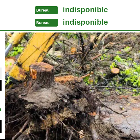
indisponible
Bureau
indisponible
Bureau
e