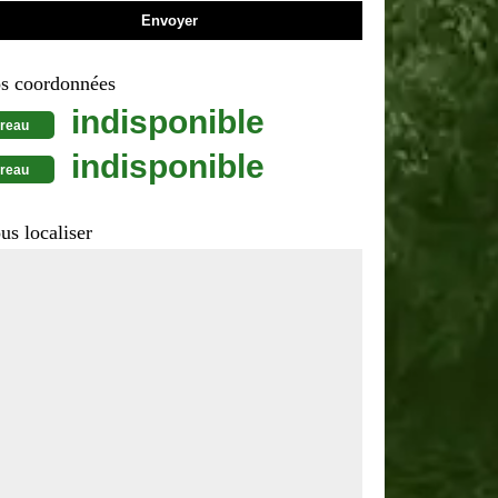
s coordonnées
indisponible
reau
indisponible
reau
us localiser