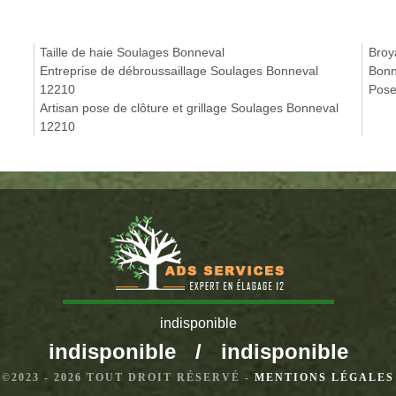
Taille de haie Soulages Bonneval
Broy
Entreprise de débroussaillage Soulages Bonneval
Bonn
12210
Pose
Artisan pose de clôture et grillage Soulages Bonneval
12210
indisponible
indisponible
/
indisponible
©2023 - 2026 TOUT DROIT RÉSERVÉ -
MENTIONS LÉGALES