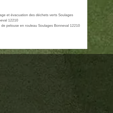
age et évacuation des déchets verts Soulages
eval 12210
 de pelouse en rouleau Soulages Bonneval 12210