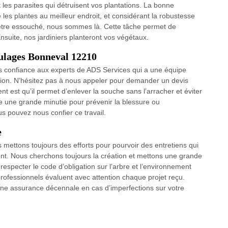
 les parasites qui détruisent vos plantations. La bonne
 les plantes au meilleur endroit, et considérant la robustesse
d être essouché, nous sommes là. Cette tâche permet de
Ensuite, nos jardiniers planteront vos végétaux.
oulages Bonneval 12210
es confiance aux experts de ADS Services qui a une équipe
tion. N’hésitez pas à nous appeler pour demander un devis
t est qu’il permet d’enlever la souche sans l’arracher et éviter
e une grande minutie pour prévenir la blessure ou
 pouvez nous confier ce travail.
e
 mettons toujours des efforts pour pourvoir des entretiens qui
ment. Nous cherchons toujours la création et mettons une grande
especter le code d’obligation sur l’arbre et l’environnement
professionnels évaluent avec attention chaque projet reçu.
c une assurance décennale en cas d’imperfections sur votre