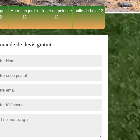
age
Entretien jardin
Tonte de pelouse
Taille de haie 12
12
12
12
mande de devis gratuit