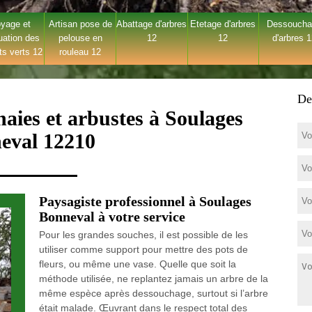
yage et
Artisan pose de
Abattage d'arbres
Etetage d'arbres
Dessouch
uation des
pelouse en
12
12
d'arbres 
ts verts 12
rouleau 12
De
aies et arbustes à Soulages
eval 12210
Paysagiste professionnel à Soulages
Bonneval à votre service
Pour les grandes souches, il est possible de les
utiliser comme support pour mettre des pots de
fleurs, ou même une vase. Quelle que soit la
méthode utilisée, ne replantez jamais un arbre de la
même espèce après dessouchage, surtout si l’arbre
était malade. Œuvrant dans le respect total des