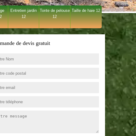
age
Entretien jardin
Tonte de pelouse
Taille de haie 12
12
12
12
mande de devis gratuit