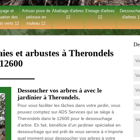
yage et
Artisan pose de
Abattage d'arbres
Etetage d'arbres
Dessouch
uation des
pelouse en
12
12
d'arbres 
ts verts 12
rouleau 12
De
ies et arbustes à Therondels
12600
Dessoucher vos arbres à avec le
jardinier à Therondels.
Pour vous faciliter les tâches dans votre jardin, vous
pouvez comptez sur ADS Services qui se siège à
Therondels dans le 12600 pour le dessouchage
d’arbre. En fait, bénéficie d’un jardinier spécialisé en
dessouchage qui est prêt de vous service à n’importe
quel moment pour dessoucher vos arbres à votre