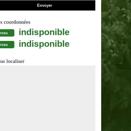
s coordonnées
indisponible
reau
indisponible
reau
us localiser