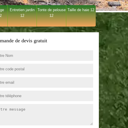
age
Entretien jardin
Tonte de pelouse
Taille de haie 12
12
12
12
mande de devis gratuit