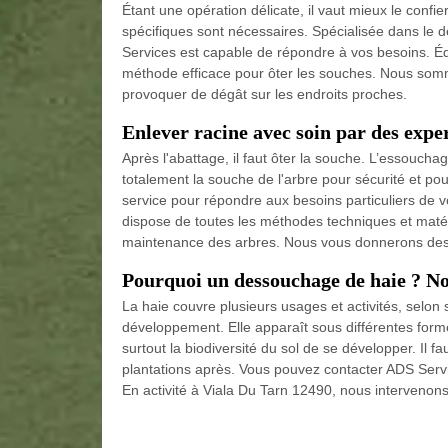
Étant une opération délicate, il vaut mieux le confi
spécifiques sont nécessaires. Spécialisée dans le 
Services est capable de répondre à vos besoins. Éq
méthode efficace pour ôter les souches. Nous somm
provoquer de dégât sur les endroits proches.
Enlever racine avec soin par des expe
Après l'abattage, il faut ôter la souche. L’essouchag
totalement la souche de l'arbre pour sécurité et pour
service pour répondre aux besoins particuliers de vo
dispose de toutes les méthodes techniques et matér
maintenance des arbres. Nous vous donnerons des co
Pourquoi un dessouchage de haie ? No
La haie couvre plusieurs usages et activités, selon
développement. Elle apparaît sous différentes formes.
surtout la biodiversité du sol de se développer. Il fa
plantations après. Vous pouvez contacter ADS Servi
En activité à Viala Du Tarn 12490, nous intervenons 