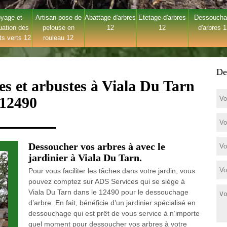
yage et
Artisan pose de
Abattage d'arbres
Etetage d'arbres
Dessouch
uation des
pelouse en
12
12
d'arbres 
ts verts 12
rouleau 12
De
es et arbustes à Viala Du Tarn
12490
Dessoucher vos arbres à avec le
jardinier à Viala Du Tarn.
Pour vous faciliter les tâches dans votre jardin, vous
pouvez comptez sur ADS Services qui se siège à
Viala Du Tarn dans le 12490 pour le dessouchage
d’arbre. En fait, bénéficie d’un jardinier spécialisé en
dessouchage qui est prêt de vous service à n’importe
quel moment pour dessoucher vos arbres à votre