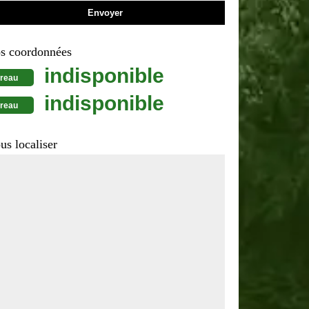
s coordonnées
indisponible
reau
indisponible
reau
us localiser