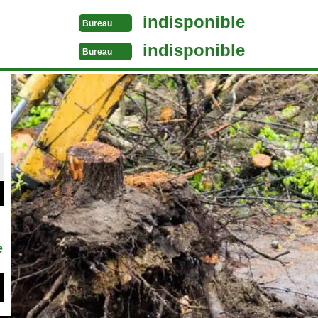
indisponible
Bureau
indisponible
Bureau
e