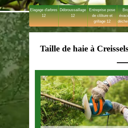
Elagage d'arbres
Débroussaillage
Entreprise pose
Bro
12
12
de clôture et
évac
grillage 12
déche
Taille de haie à Creisse