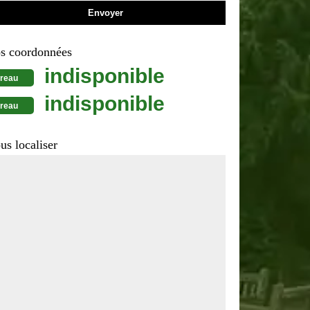
s coordonnées
indisponible
reau
indisponible
reau
us localiser