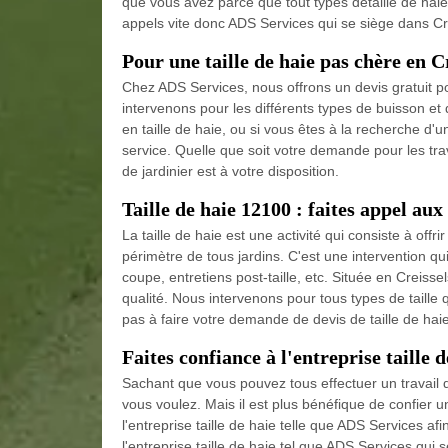
que vous avez parce que tout types détaille de hai
appels vite donc ADS Services qui se siège dans Cr
Pour une taille de haie pas chère en C
Chez ADS Services, nous offrons un devis gratuit pou
intervenons pour les différents types de buisson et 
en taille de haie, ou si vous êtes à la recherche d
service. Quelle que soit votre demande pour les trava
de jardinier est à votre disposition.
Taille de haie 12100 : faites appel aux
La taille de haie est une activité qui consiste à offr
périmètre de tous jardins. C'est une intervention
coupe, entretiens post-taille, etc. Située en Creisse
qualité. Nous intervenons pour tous types de taille qu
pas à faire votre demande de devis de taille de hai
Faites confiance à l'entreprise taille d
Sachant que vous pouvez tous effectuer un travail de
vous voulez. Mais il est plus bénéfique de confier
l'entreprise taille de haie telle que ADS Services af
l'entreprise taille de haie tel que ADS Services qui 