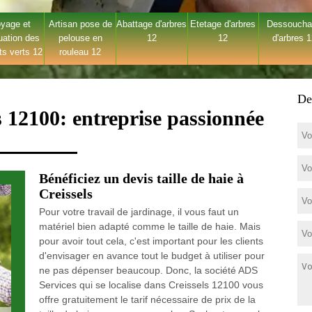
yage et
Artisan pose de
Abattage d'arbres
Etetage d'arbres
Dessouch
uation des
pelouse en
12
12
d'arbres 
ts verts 12
rouleau 12
De
ls 12100: entreprise passionnée
Bénéficiez un devis taille de haie à
Creissels
Pour votre travail de jardinage, il vous faut un
matériel bien adapté comme le taille de haie. Mais
pour avoir tout cela, c'est important pour les clients
d'envisager en avance tout le budget à utiliser pour
ne pas dépenser beaucoup. Donc, la société ADS
Services qui se localise dans Creissels 12100 vous
offre gratuitement le tarif nécessaire de prix de la