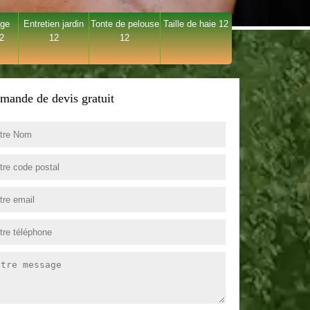
age
Entretien jardin
Tonte de pelouse
Taille de haie 12
12
12
12
mande de devis gratuit