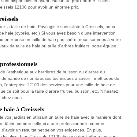
e sont disponibles et ayant chacun un prix énorme. Faites
eissels 12100 pour avoir un énorme prix.
reissels
r la taille de haie. Paysagiste spécialiste à Creissels, nous
de haie (cyprès, etc.) Si vous avez besoin d'une intervention
'une entreprise en taille de haie pas chère, nous sommes à votre
ux de taille de haie ou taille d'arbres fruitiers, notre équipe
 professionnels
ir de l'esthétique aux barrières de buisson ou d'arbre du
 qui demande de nombreuses techniques à savoir : méthodes de
ls, l'entreprise 12100 des services pour une taille de haie de
e ce soit pour la taille d'arbre fruitier, buisson, etc. N'hésitez
e chez nous.
e haie à Creissels
 vos jardins en utilisant un taille de haie avec la manière dont
 une tâche comme celle-ci a une professionnelle comme
in d'avoir un résultat net selon vos exigences. En plus,
se localise dans Creissels 12100 dispose des tailleurs qui sont