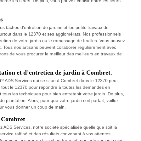
crée les fleurs. De plus, vous pouvez choisir entre les fleurs
es
s tâches d'entretien de jardins et les petits travaux de
urtout dans le 12370 et ses agglomérats. Nos professionnels
tretien de votre jardin ou le ramassage de feuilles. Vous pouvez
t. Tous nos artisans peuvent collaborer régulièrement avec
rons de vous procurer le meilleur des meilleurs en travaux de
tation et d’entretien de jardin à Combret.
t? ADS Services qui se situe à Combret dans le 12370 peut
ns tout le 12370 pour répondre à toutes les demandes en
aît tous les techniques pour bien entretenir votre jardin. De plus,
 plantation. Alors, pour que votre jardin soit parfait, veillez
ur vous donner un coup de main.
à Combret
z ADS Services, notre société spécialisée quelle que soit la
ervice raffiné et des résultats convenant à vos attentes.
our vous assurer un travail performant, nos artisans ont suivi