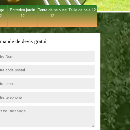
age
Entretien jardin
Tonte de pelouse
Taille de haie 12
12
12
12
mande de devis gratuit