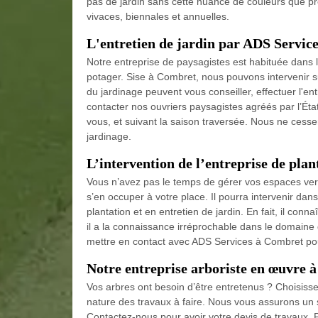
pas de jardin sans cette nuance de couleurs que pro
vivaces, biennales et annuelles.
L'entretien de jardin par ADS Servic
Notre entreprise de paysagistes est habituée dans le
potager. Sise à Combret, nous pouvons intervenir s
du jardinage peuvent vous conseiller, effectuer l'en
contacter nos ouvriers paysagistes agréés par l’Éta
vous, et suivant la saison traversée. Nous ne cesse
jardinage.
L’intervention de l’entreprise de plan
Vous n’avez pas le temps de gérer vos espaces ver
s’en occuper à votre place. Il pourra intervenir da
plantation et en entretien de jardin. En fait, il conn
il a la connaissance irréprochable dans le domaine de
mettre en contact avec ADS Services à Combret po
Notre entreprise arboriste en œuvre 
Vos arbres ont besoin d’être entretenus ? Choisisse
nature des travaux à faire. Nous vous assurons un s
Contactez-nous pour avoir votre devis de travaux. P