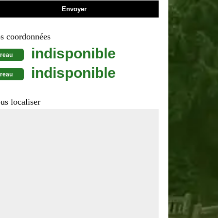
s coordonnées
indisponible
reau
indisponible
reau
us localiser