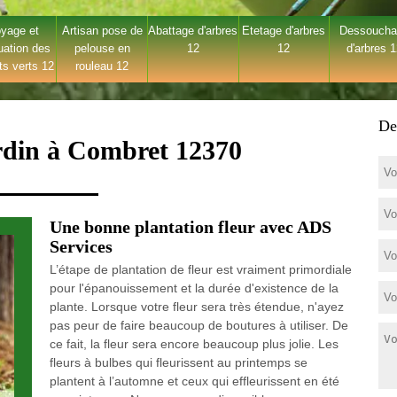
yage et
Artisan pose de
Abattage d'arbres
Etetage d'arbres
Dessouch
uation des
pelouse en
12
12
d'arbres 
ts verts 12
rouleau 12
De
ardin à Combret 12370
Une bonne plantation fleur avec ADS
Services
L’étape de plantation de fleur est vraiment primordiale
pour l'épanouissement et la durée d'existence de la
plante. Lorsque votre fleur sera très étendue, n'ayez
pas peur de faire beaucoup de boutures à utiliser. De
ce fait, la fleur sera encore beaucoup plus jolie. Les
fleurs à bulbes qui fleurissent au printemps se
plantent à l’automne et ceux qui effleurissent en été