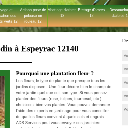
yage et
Artisan pose de
Abattage d'arbres
Etetage d'arbres
Dessouch
uation des
pelouse en
12
12
d'arbres 
ts verts 12
rouleau 12
De
rdin à Espeyrac 12140
Pourquoi une plantation fleur ?
Les fleurs, le type de plante que presque tous les
jardins disposent. Une fleur décore bien le champ de
votre jardin quel que soit son type. Si vous pensez
planter des fleurs (rose, tulipes, tournesol, etc.),
choisissez bien vos plantes. Vous pouvez demander
l’aide des experts en jardinage pour vous conseiller
de quelles fleurs convient à quels sols et engrais.
ADS Services peut vous envoyer ses jardiniers