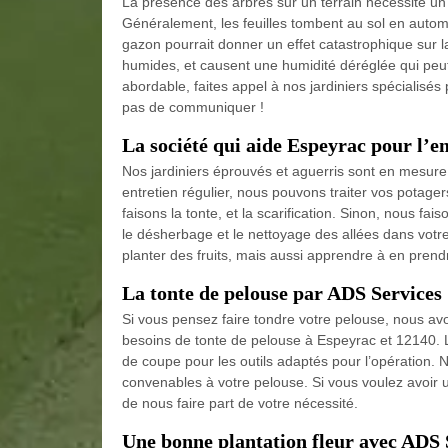
La présence des arbres sur un terrain nécessite un
Généralement, les feuilles tombent au sol en autom
gazon pourrait donner un effet catastrophique sur l
humides, et causent une humidité déréglée qui peut 
abordable, faites appel à nos jardiniers spécialisés
pas de communiquer !
La société qui aide Espeyrac pour l’en
Nos jardiniers éprouvés et aguerris sont en mesure 
entretien régulier, nous pouvons traiter vos potage
faisons la tonte, et la scarification. Sinon, nous fai
le désherbage et le nettoyage des allées dans votre 
planter des fruits, mais aussi apprendre à en prend
La tonte de pelouse par ADS Services
Si vous pensez faire tondre votre pelouse, nous av
besoins de tonte de pelouse à Espeyrac et 12140.
de coupe pour les outils adaptés pour l’opération. N
convenables à votre pelouse. Si vous voulez avoir u
de nous faire part de votre nécessité.
Une bonne plantation fleur avec ADS 