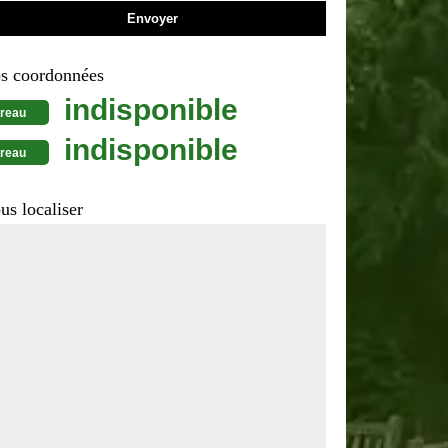
s coordonnées
indisponible
reau
indisponible
reau
us localiser