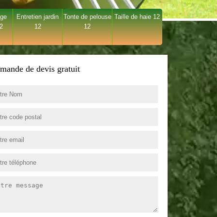
age
Entretien jardin
Tonte de pelouse
Taille de haie 12
12
12
12
mande de devis gratuit