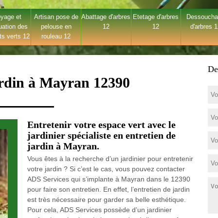
yage et
Artisan pose de
Abattage d'arbres
Etetage d'arbres
Dessouch
uation des
pelouse en
12
12
d'arbres 
ts verts 12
rouleau 12
De
ardin à Mayran 12390
Entretenir votre espace vert avec le
jardinier spécialiste en entretien de
jardin à Mayran.
Vous êtes à la recherche d’un jardinier pour entretenir
votre jardin ? Si c’est le cas, vous pouvez contacter
ADS Services qui s’implante à Mayran dans le 12390
pour faire son entretien. En effet, l’entretien de jardin
est très nécessaire pour garder sa belle esthétique.
Pour cela, ADS Services possède d’un jardinier