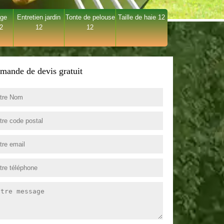
age
Entretien jardin
Tonte de pelouse
Taille de haie 12
12
12
12
mande de devis gratuit