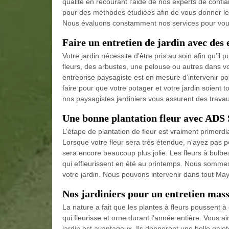
qualité en recourant l'aide de nos experts de confia
pour des méthodes étudiées afin de vous donner le 
Nous évaluons constamment nos services pour vous 
Faire un entretien de jardin avec des 
Votre jardin nécessite d’être pris au soin afin qu’il
fleurs, des arbustes, une pelouse ou autres dans votr
entreprise paysagiste est en mesure d’intervenir po
faire pour que votre potager et votre jardin soient 
nos paysagistes jardiniers vous assurent des trava
Une bonne plantation fleur avec ADS 
L’étape de plantation de fleur est vraiment primordi
Lorsque votre fleur sera très étendue, n'ayez pas peu
sera encore beaucoup plus jolie. Les fleurs à bulbe
qui effleurissent en été au printemps. Nous sommes 
votre jardin. Nous pouvons intervenir dans tout Ma
Nos jardiniers pour un entretien mass
La nature a fait que les plantes à fleurs poussent 
qui fleurisse et orne durant l'année entière. Vous ai
jardin est avantageux. Ils donneront une belle gaie