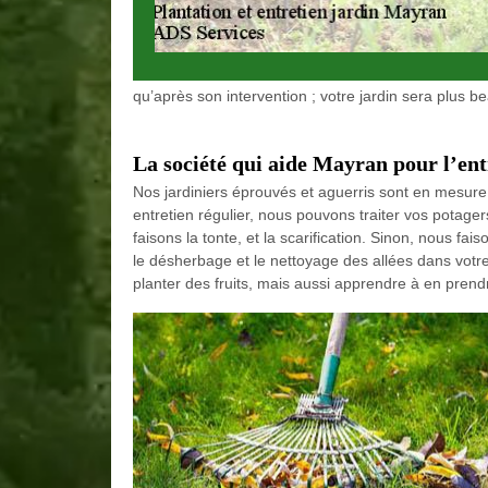
qu’après son intervention ; votre jardin sera plus b
La société qui aide Mayran pour l’ent
Nos jardiniers éprouvés et aguerris sont en mesure 
entretien régulier, nous pouvons traiter vos potage
faisons la tonte, et la scarification. Sinon, nous fai
le désherbage et le nettoyage des allées dans votre 
planter des fruits, mais aussi apprendre à en prend