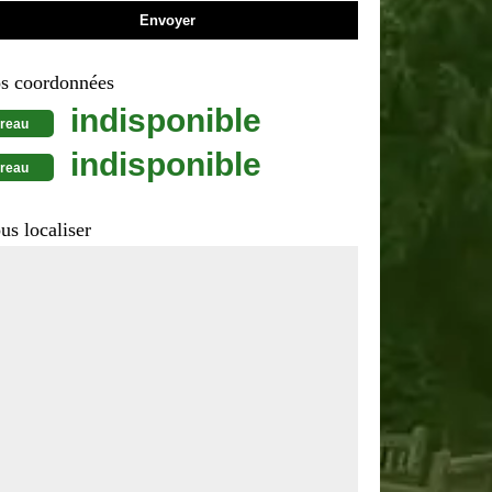
s coordonnées
indisponible
reau
indisponible
reau
us localiser