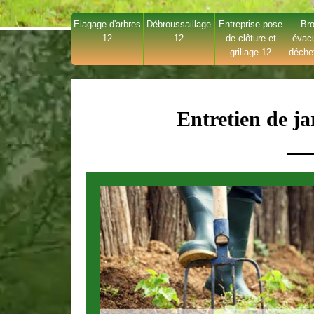
Elagage d'arbres
Débroussaillage
Entreprise pose
Bro
12
12
de clôture et
évac
grillage 12
déche
Entretien de j