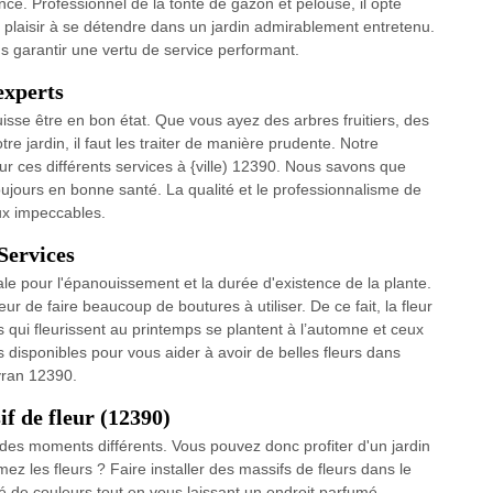
nce. Professionnel de la tonte de gazon et pelouse, il opte
plaisir à se détendre dans un jardin admirablement entretenu.
garantir une vertu de service performant.
experts
 puisse être en bon état. Que vous ayez des arbres fruitiers, des
e jardin, il faut les traiter de manière prudente. Notre
ur ces différents services à {ville) 12390. Nous savons que
toujours en bonne santé. La qualité et le professionnalisme de
ux impeccables.
Services
ale pour l'épanouissement et la durée d'existence de la plante.
r de faire beaucoup de boutures à utiliser. De ce fait, la fleur
s qui fleurissent au printemps se plantent à l’automne et ceux
disponibles pour vous aider à avoir de belles fleurs dans
yran 12390.
if de fleur (12390)
à des moments différents. Vous pouvez donc profiter d'un jardin
mez les fleurs ? Faire installer des massifs de fleurs dans le
té de couleurs tout en vous laissant un endroit parfumé.