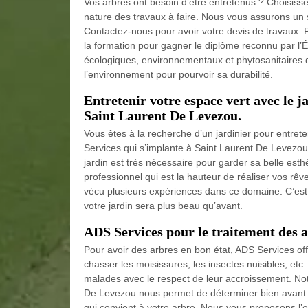
Vos arbres ont besoin d’être entretenus ? Choisisse
nature des travaux à faire. Nous vous assurons un s
Contactez-nous pour avoir votre devis de travaux. P
la formation pour gagner le diplôme reconnu par l’
écologiques, environnementaux et phytosanitaires 
l’environnement pour pourvoir sa durabilité.
Entretenir votre espace vert avec le ja
Saint Laurent De Levezou.
Vous êtes à la recherche d’un jardinier pour entrete
Services qui s’implante à Saint Laurent De Levezou d
jardin est très nécessaire pour garder sa belle est
professionnel qui est la hauteur de réaliser vos rêves
vécu plusieurs expériences dans ce domaine. C’est p
votre jardin sera plus beau qu’avant.
ADS Services pour le traitement des 
Pour avoir des arbres en bon état, ADS Services offr
chasser les moisissures, les insectes nuisibles, etc
malades avec le respect de leur accroissement. Not
De Levezou nous permet de déterminer bien avant l
qui convient à votre arbre. Nous vous proposons l’ent