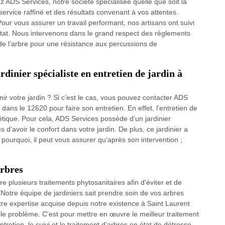
z ADS Services, notre société spécialisée quelle que soit la
ervice raffiné et des résultats convenant à vos attentes.
our vous assurer un travail performant, nos artisans ont suivi
État. Nous intervenons dans le grand respect des règlements
de l’arbre pour une résistance aux percussions de
rdinier spécialiste en entretien de jardin à
nir votre jardin ? Si c’est le cas, vous pouvez contacter ADS
ans le 12620 pour faire son entretien. En effet, l’entretien de
hétique. Pour cela, ADS Services possède d’un jardinier
 d’avoir le confort dans votre jardin. De plus, ce jardinier a
ourquoi, il peut vous assurer qu’après son intervention ;
arbres
e plusieurs traitements phytosanitaires afin d'éviter et de
. Notre équipe de jardiniers sait prendre soin de vos arbres
re expertise acquise depuis notre existence à Saint Laurent
e problème. C'est pour mettre en œuvre le meilleur traitement
retien, le suivi et le traitement d’arbres en état de détresse.