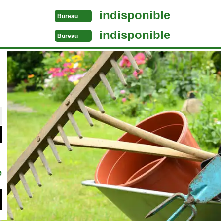
indisponible
Bureau
indisponible
Bureau
e