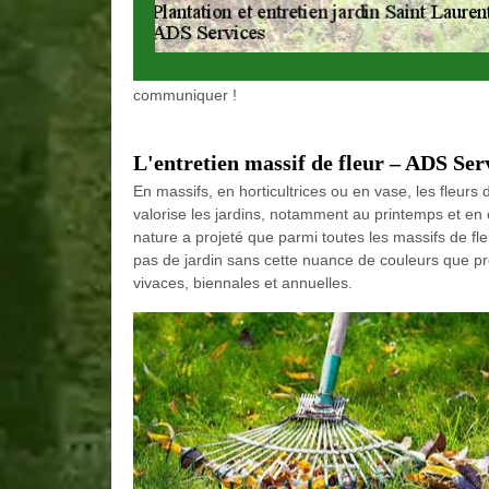
communiquer !
L'entretien massif de fleur – ADS Ser
En massifs, en horticultrices ou en vase, les fleurs d
valorise les jardins, notamment au printemps et en 
nature a projeté que parmi toutes les massifs de fl
pas de jardin sans cette nuance de couleurs que pro
vivaces, biennales et annuelles.