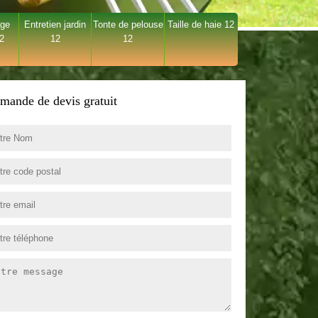
age
Entretien jardin
Tonte de pelouse
Taille de haie 12
12
12
12
mande de devis gratuit