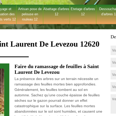
yage et
Artisan pose de
Abattage d'arbres
Etetage d'arbres
Dessouch
uation des
pelouse en
12
12
d'arbres 
ts verts 12
rouleau 12
De
aint Laurent De Levezou 12620
Faire du ramassage de feuilles à Saint
Laurent De Levezou
La présence des arbres sur un terrain nécessite un
ramassage des feuilles mortes bien approfondies.
Généralement, les feuilles tombent au sol en
automne. Sachez qu’une couche épaisse de feuilles
sèches sur le gazon pourrait donner un effet
catastrophique sur la surface. Les feuilles mortes
abandonnées sur le sol sont humides, et causent une