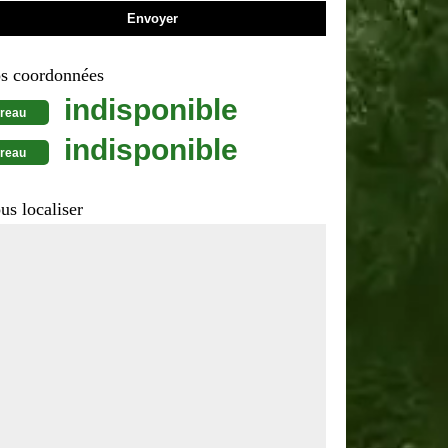
s coordonnées
indisponible
reau
indisponible
reau
us localiser