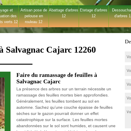
yage et
Artisan pose de
Abattage d'arbres
Etetage d'arbres
Dessouch
uation des
pelouse en
12
12
d'arbres 
ts verts 12
rouleau 12
De
 à Salvagnac Cajarc 12260
Faire du ramassage de feuilles à
Salvagnac Cajarc
La présence des arbres sur un terrain nécessite un
ramassage des feuilles mortes bien approfondies.
Généralement, les feuilles tombent au sol en
automne. Sachez qu’une couche épaisse de feuilles
sèches sur le gazon pourrait donner un effet
catastrophique sur la surface. Les feuilles mortes
abandonnées sur le sol sont humides, et causent une