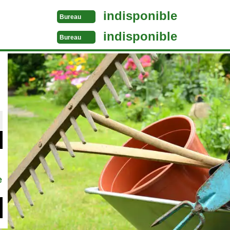
indisponible
Bureau
indisponible
Bureau
e