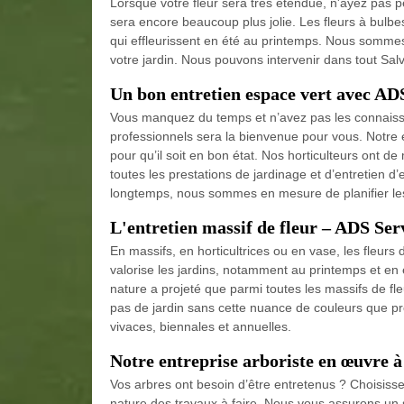
Lorsque votre fleur sera très étendue, n'ayez pas peu
sera encore beaucoup plus jolie. Les fleurs à bulbe
qui effleurissent en été au printemps. Nous sommes 
votre jardin. Nous pouvons intervenir dans tout Sa
Un bon entretien espace vert avec AD
Vous manquez du temps et n’avez pas les connaissan
professionnels sera la bienvenue pour vous. Notre e
pour qu’il soit en bon état. Nos horticulteurs ont de
toutes les prestations de jardinage et d’entretien d
longtemps, nous sommes en mesure de planifier les 
L'entretien massif de fleur – ADS Ser
En massifs, en horticultrices ou en vase, les fleurs d
valorise les jardins, notamment au printemps et en 
nature a projeté que parmi toutes les massifs de fl
pas de jardin sans cette nuance de couleurs que pro
vivaces, biennales et annuelles.
Notre entreprise arboriste en œuvre 
Vos arbres ont besoin d’être entretenus ? Choisisse
nature des travaux à faire. Nous vous assurons un s