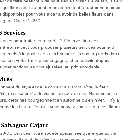
r de faire beaucoup de boutures à utiliser. De ce fait, la fleur
s qui fleurissent au printemps se plantent à l’automne et ceux
disponibles pour vous aider à avoir de belles fleurs dans
lvagnac Cajarc 12260.
S Services
ces pour traiter votre jardin ? L’intervention des
ntreprise peut vous proposer plusieurs services pour jardin
 matériels à la pointe de la technologie. Ils sont aguerris dans
’espaces verts. Entreprise engagée, et en activité depuis
interventions les plus ajustées, au prix abordable.
vices
onnent du style et de la couleur au jardin. Vive, la fleur
été, mais sa durée de vie est assez variable. Néanmoins, la
eurs, certaines bourgeonnent en automne ou en hiver. Il n'y a
crée les fleurs. De plus, vous pouvez choisir entre les fleurs
à Salvagnac Cajarc
z ADS Services, notre société spécialisée quelle que soit la
ervice raffiné et des résultats convenant à vos attentes.