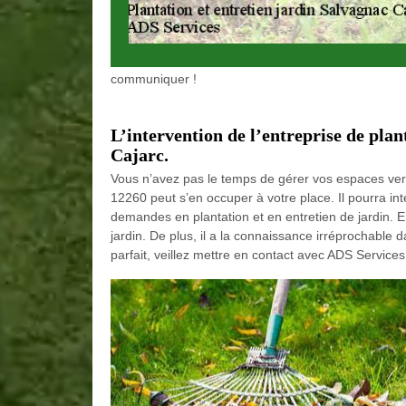
communiquer !
L’intervention de l’entreprise de plan
Cajarc.
Vous n’avez pas le temps de gérer vos espaces ver
12260 peut s’en occuper à votre place. Il pourra in
demandes en plantation et en entretien de jardin. En 
jardin. De plus, il a la connaissance irréprochable d
parfait, veillez mettre en contact avec ADS Servic