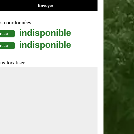
s coordonnées
indisponible
reau
indisponible
reau
us localiser