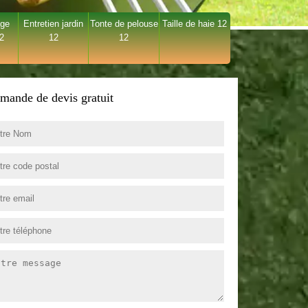
age
Entretien jardin
Tonte de pelouse
Taille de haie 12
12
12
12
mande de devis gratuit