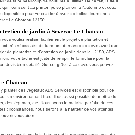
r de faire beaucoup de boutures à utiliser. De ce fait, la fleur
s qui fleurissent au printemps se plantent à l’automne et ceux
disponibles pour vous aider à avoir de belles fleurs dans
everac Le Chateau 12150.
entretien de jardin à Severac Le Chateau.
 vous voulez réaliser facilement le projet de plantation et
, il est très nécessaire de faire une demande de devis avant que
ojet de plantation et d’entretien de jardin dans le 12150, ADS
tion. Votre tâche est juste de remplir le formulaire pour la
n devis bien détaillé. Sur ce, grâce à ce devis vous pouvez
Le Chateau
d’y planter des végétaux ADS Services est disponible pour ce
our un environnement frais. Il est aussi possible de mettre de
iers, des légumes, etc. Nous avons la maitrise parfaite de ces
utes circonstances, nous serons à la hauteur de vos attentes
pouvoir vous aider.
s vous conseillons de le faire avant la première croissance de