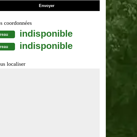
s coordonnées
indisponible
reau
indisponible
reau
us localiser