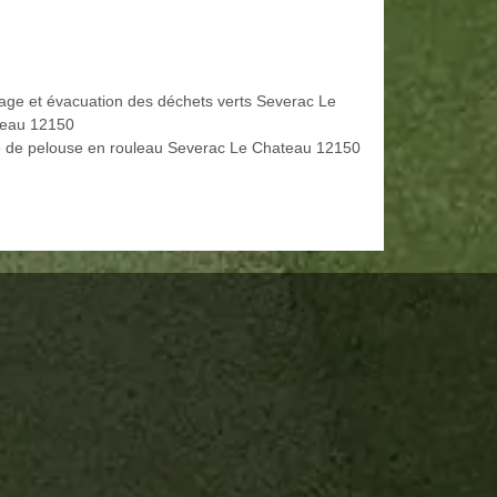
age et évacuation des déchets verts Severac Le
eau 12150
 de pelouse en rouleau Severac Le Chateau 12150