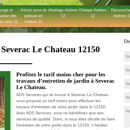
yage et
Artisan pose de
Abattage d'arbres
Etetage d'arbres
Dessouch
uation des
pelouse en
12
12
d'arbres 
ts verts 12
rouleau 12
De
à Severac Le Chateau 12150
Profitez le tarif moins cher pour les
travaux d’entretien de jardin à Severac
Le Chateau.
ADS Services qui se trouve à Severac Le Chateau
vous propose un tarif moins pour effectuer les
travaux d’entretien de votre jardin dans le 12150.
Avec ADS Services, vous ne bénéficiez que des
services de qualité. Donc, si vous êtes décidé de faire
l’entretien de votre jardin dans le 12150, n’hésitez