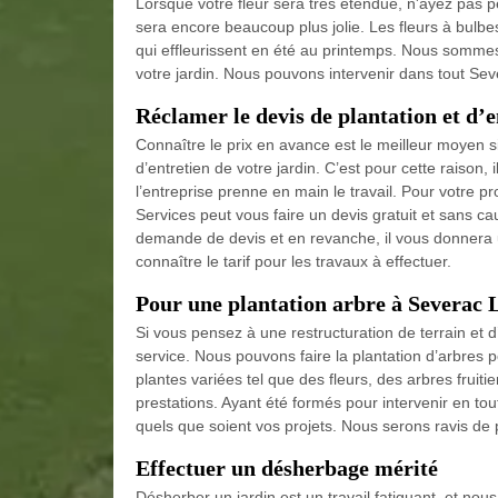
Lorsque votre fleur sera très étendue, n'ayez pas peu
sera encore beaucoup plus jolie. Les fleurs à bulbe
qui effleurissent en été au printemps. Nous sommes 
votre jardin. Nous pouvons intervenir dans tout S
Réclamer le devis de plantation et d’
Connaître le prix en avance est le meilleur moyen si
d’entretien de votre jardin. C’est pour cette raison
l’entreprise prenne en main le travail. Pour votre pr
Services peut vous faire un devis gratuit et sans cau
demande de devis et en revanche, il vous donnera u
connaître le tarif pour les travaux à effectuer.
Pour une plantation arbre à Severac 
Si vous pensez à une restructuration de terrain et 
service. Nous pouvons faire la plantation d’arbres p
plantes variées tel que des fleurs, des arbres fruit
prestations. Ayant été formés pour intervenir en to
quels que soient vos projets. Nous serons ravis de 
Effectuer un désherbage mérité
Désherber un jardin est un travail fatiguant, et nou