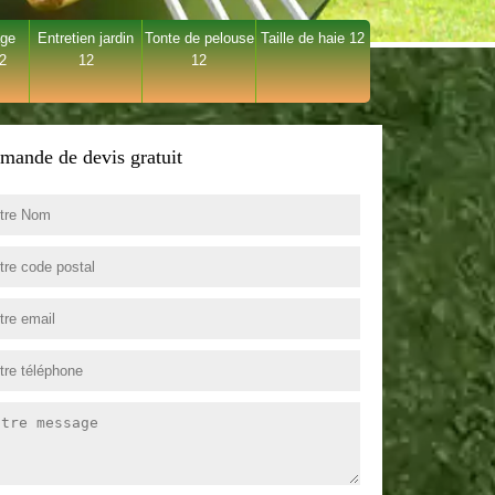
age
Entretien jardin
Tonte de pelouse
Taille de haie 12
12
12
12
mande de devis gratuit