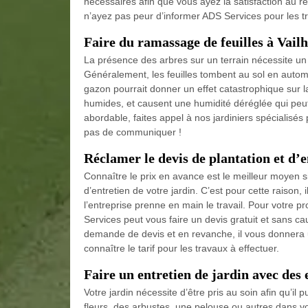
nécessaires afin que vous ayez la satisfaction au rés
n’ayez pas peur d’informer ADS Services pour les tr
Faire du ramassage de feuilles à Vail
La présence des arbres sur un terrain nécessite un
Généralement, les feuilles tombent au sol en autom
gazon pourrait donner un effet catastrophique sur l
humides, et causent une humidité déréglée qui peut 
abordable, faites appel à nos jardiniers spécialisés
pas de communiquer !
Réclamer le devis de plantation et d’e
Connaître le prix en avance est le meilleur moyen si
d’entretien de votre jardin. C’est pour cette raison
l’entreprise prenne en main le travail. Pour votre pr
Services peut vous faire un devis gratuit et sans cau
demande de devis et en revanche, il vous donnera u
connaître le tarif pour les travaux à effectuer.
Faire un entretien de jardin avec des 
Votre jardin nécessite d’être pris au soin afin qu’il
fleurs, des arbustes, une pelouse ou autres dans votr