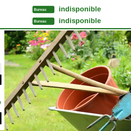
indisponible
Bureau
indisponible
Bureau
e