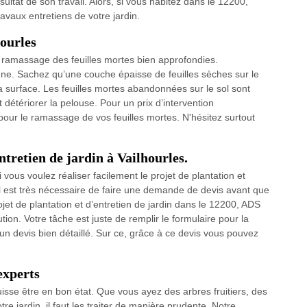
ultat de son travail. Alors, si vous habitez dans le 12200,
avaux entretiens de votre jardin.
hourles
 ramassage des feuilles mortes bien approfondies.
ne. Sachez qu’une couche épaisse de feuilles sèches sur le
a surface. Les feuilles mortes abandonnées sur le sol sont
détériorer la pelouse. Pour un prix d’intervention
 pour le ramassage de vos feuilles mortes. N'hésitez surtout
ntretien de jardin à Vailhourles.
 vous voulez réaliser facilement le projet de plantation et
, il est très nécessaire de faire une demande de devis avant que
ojet de plantation et d’entretien de jardin dans le 12200, ADS
tion. Votre tâche est juste de remplir le formulaire pour la
n devis bien détaillé. Sur ce, grâce à ce devis vous pouvez
experts
 puisse être en bon état. Que vous ayez des arbres fruitiers, des
e jardin, il faut les traiter de manière prudente. Notre