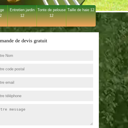
age
Entretien jardin
Tonte de pelouse
Taille de haie 12
12
12
12
mande de devis gratuit