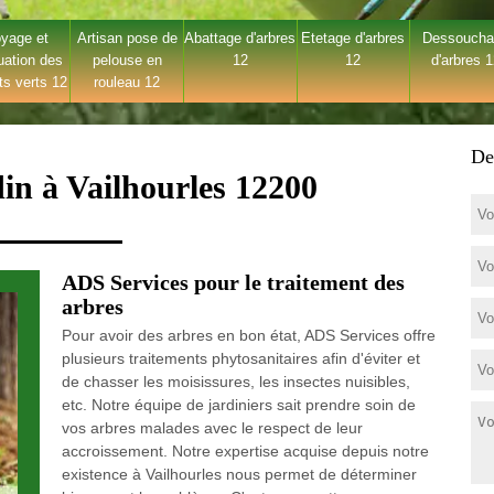
yage et
Artisan pose de
Abattage d'arbres
Etetage d'arbres
Dessouch
uation des
pelouse en
12
12
d'arbres 
ts verts 12
rouleau 12
De
din à Vailhourles 12200
ADS Services pour le traitement des
arbres
Pour avoir des arbres en bon état, ADS Services offre
plusieurs traitements phytosanitaires afin d'éviter et
de chasser les moisissures, les insectes nuisibles,
etc. Notre équipe de jardiniers sait prendre soin de
vos arbres malades avec le respect de leur
accroissement. Notre expertise acquise depuis notre
existence à Vailhourles nous permet de déterminer