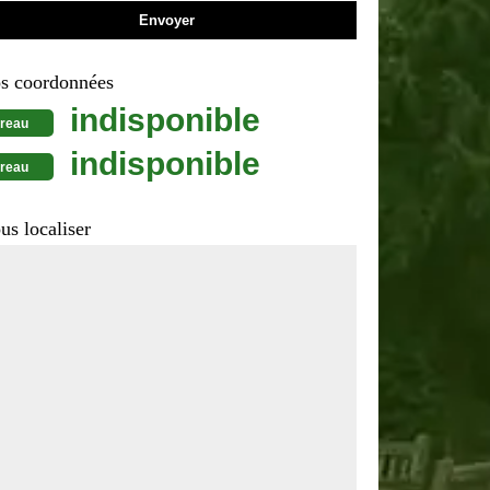
s coordonnées
indisponible
reau
indisponible
reau
us localiser