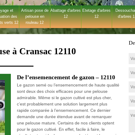
yage et
Artisan pose de
Abattage d'arbres
Etetage d'arbres
Dessouch
uation des
pelouse en
12
12
d'arbres 
ts verts 12
rouleau 12
De
use à Cransac 12110
De l’ensemencement de gazon – 12110
Le gazon semé ou l’ensemencement de haute qualité
sont deux des choix efficaces pour une pelouse
admirable. Même si le gazon cultivé est plus cher,
c’est probablement une solution largement plus
rapide comparée à l’ensemencement. Ce dernier
demande une durée étendue avant de remarquer
une pelouse mature. Certains de nos clients optent
pour le gazon cultivé. En effet, facile à faire, le