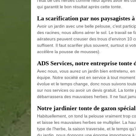
l’état de ces herbes comme neuf après avoir les co
qui garantit le bon résultat après cette tonte.
La scarification par nos paysagistes 
Avoir un jardin avec une belle pelouse, c'est parti
des racines, nous allons aérer le sol. Le travail se
aérateurs peuvent creuser des trous d’environ 10 c
suffisent. Il faut scarifier plus souvent, surtout si 
accélère la pousse de mousses).
ADS Services, notre entreprise tonte 
Avec nous, vous aurez un jardin bien entretenu, en 
équipe. Notre société est en service à tout moment
évolue et le temps change, donc nous suivons toute
sur nos services ou avoir un devis gratuit. La tonte 
débarrassera des mauvaises herbes. Il ne faut jamai
Notre jardinier tonte de gazon spécial
Habituellement, on tond la pelouse vraiment trop cou
et laisse les mauvaises herbes se multiplier. La haut
type de l’herbe, la saison traversée, et le temps qu’i
du jardin, nous donnons une énorme importance à vo