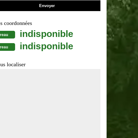
s coordonnées
indisponible
reau
indisponible
reau
us localiser