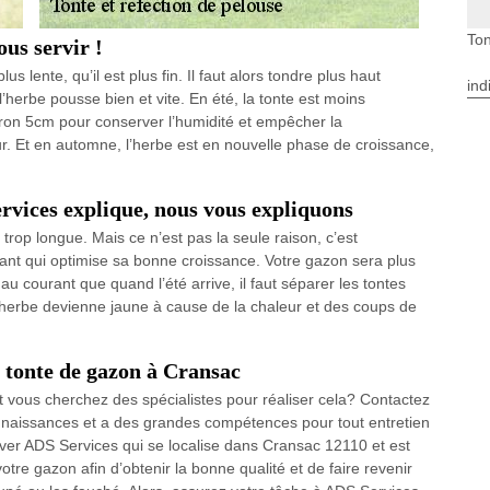
Ton
us servir !
s lente, qu’il est plus fin. Il faut alors tondre plus haut
ind
herbe pousse bien et vite. En été, la tonte est moins
iron 5cm pour conserver l’humidité et empêcher la
ur. Et en automne, l’herbe est en nouvelle phase de croissance,
rvices explique, nous vous expliquons
t trop longue. Mais ce n’est pas la seule raison, c’est
tant qui optimise sa bonne croissance. Votre gazon sera plus
au courant que quand l’été arrive, il faut séparer les tontes
 l’herbe devienne jaune à cause de la chaleur et des coups de
a tonte de gazon à Cransac
t vous cherchez des spécialistes pour réaliser cela? Contactez
aissances et a des grandes compétences pour tout entretien
ver ADS Services qui se localise dans Cransac 12110 et est
tre gazon afin d’obtenir la bonne qualité et de faire revenir