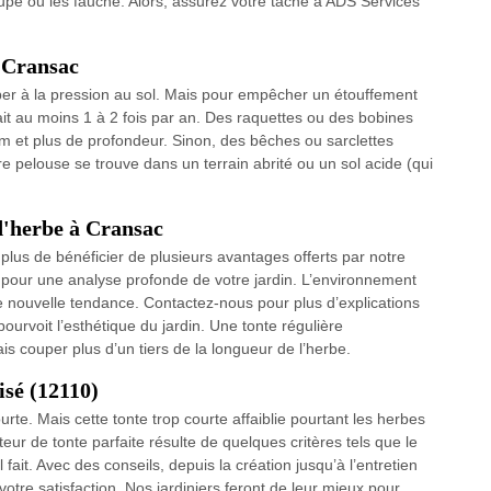
upé ou les fauché. Alors, assurez votre tâche à ADS Services
à Cransac
ciper à la pression au sol. Mais pour empêcher un étouffement
 fait au moins 1 à 2 fois par an. Des raquettes ou des bobines
m et plus de profondeur. Sinon, des bêches ou sarclettes
votre pelouse se trouve dans un terrain abrité ou un sol acide (qui
d'herbe à Cransac
plus de bénéficier de plusieurs avantages offerts par notre
 pour une analyse profonde de votre jardin. L’environnement
 nouvelle tendance. Contactez-nous pour plus d’explications
pourvoit l’esthétique du jardin. Une tonte régulière
s couper plus d’un tiers de la longueur de l’herbe.
isé (12110)
rte. Mais cette tonte trop courte affaiblie pourtant les herbes
eur de tonte parfaite résulte de quelques critères tels que le
l fait. Avec des conseils, depuis la création jusqu’à l’entretien
tre satisfaction. Nos jardiniers feront de leur mieux pour