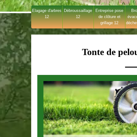
Elagage d'arbres
Débroussaillage
Entreprise pose
Bro
12
12
de clôture et
évac
grillage 12
déche
Tonte de pelo