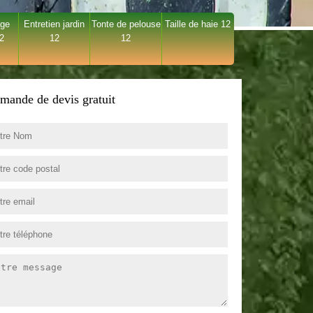
age
Entretien jardin
Tonte de pelouse
Taille de haie 12
12
12
12
mande de devis gratuit