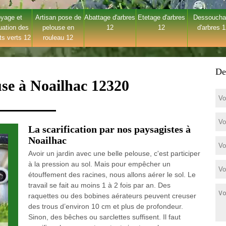
yage et
Artisan pose de
Abattage d'arbres
Etetage d'arbres
Dessouch
uation des
pelouse en
12
12
d'arbres 
ts verts 12
rouleau 12
De
use à Noailhac 12320
La scarification par nos paysagistes à
Noailhac
Avoir un jardin avec une belle pelouse, c'est participer
à la pression au sol. Mais pour empêcher un
étouffement des racines, nous allons aérer le sol. Le
travail se fait au moins 1 à 2 fois par an. Des
raquettes ou des bobines aérateurs peuvent creuser
des trous d’environ 10 cm et plus de profondeur.
Sinon, des bêches ou sarclettes suffisent. Il faut