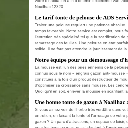
votre d’habitation afin d’obtenir l’excellente vue. 
Noailhac 12320.
Le tarif tonte de pelouse de ADS Serv
Traiter une pelouse requiert une patience absolue. Mai
temps favorable. Notre service est complet, nous fa
l’entretien très spécialisé tel que la scarification d
ramassage des feuilles. Une pelouse en état parfait
solide. Il ne faut pas attendre le jaunissement de la
Notre équipe pour un démoussage d'h
La mousse est l’un des pires ennemis de la pelouse
connus sous le nom « engrais gazon anti-mousse ».
constitués à la fois d’un produit destructeur de mou
d’optimiser sa croissance sans mousse. Les cendre
Quoi qu’il en soit, enlever la mousse en scarifiant l
Une bonne tonte de gazon à Noailhac 
Si vous aimez voir de l’herbe très verdâtre dans vo
entretien, en faisant la tonte et l'arrosage de vot
gazon ? Un parc d’attractions, un espace de loisir, 
pour les bons gazons, qui s’adaptent à l’environnem