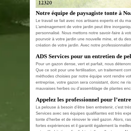
Notre équipe de paysagiste tonte à No
Le travail se fait avec nos artisans experts et du ma
L’aménagement de votre jardin peut être inorganiqu
personnalisé. Nous mettons notre savoir-faire à v
pourvoir à votre jardin une nouvelle mine, et du de
création de votre jardin. Avec notre professionnal
ADS Services pour un entretien de pe
Pour un gazon dense, vert et parfait, nous détenons
Que ce soit pour une fertilisation, un traitement co
méthodes choisies par notre équipe vont rendre vot
entreprise, votre gazon sera consistant, donc ne r
mauvaises herbes ou d’assemblage de plantes enco
Appelez les professionnel pour l’entr
La pelouse à besoin d’être bien entretenir, c’est tr
Services avec ses équipes qualifiantes est très expé
tonte d’herbe et de rénover le vieil gazon. Alors, r
fortes expériences et il garantit également la meille