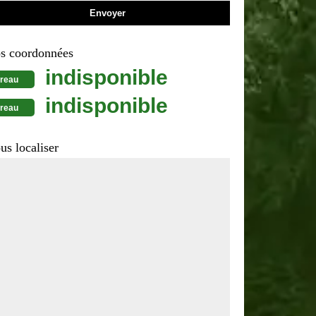
s coordonnées
indisponible
reau
indisponible
reau
us localiser