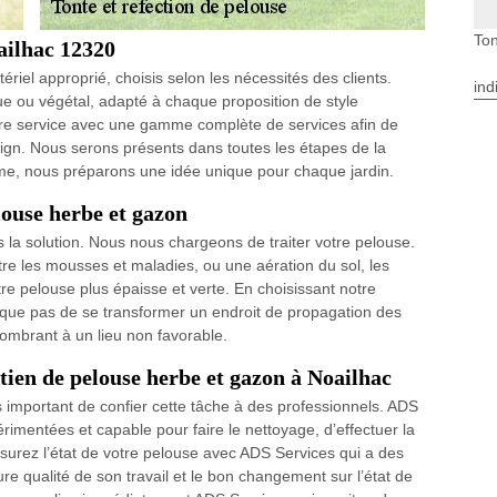
Ton
ailhac 12320
tériel approprié, choisis selon les nécessités des clients.
ind
e ou végétal, adapté à chaque proposition de style
otre service avec une gamme complète de services afin de
sign. Nous serons présents dans toutes les étapes de la
isme, nous préparons une idée unique pour chaque jardin.
louse herbe et gazon
 la solution. Nous nous chargeons de traiter votre pelouse.
ntre les mousses et maladies, ou une aération du sol, les
re pelouse plus épaisse et verte. En choisissant notre
isque pas de se transformer un endroit de propagation des
mbrant à un lieu non favorable.
etien de pelouse herbe et gazon à Noailhac
ès important de confier cette tâche à des professionnels. ADS
rimentées et capable pour faire le nettoyage, d’effectuer la
assurez l’état de votre pelouse avec ADS Services qui a des
ure qualité de son travail et le bon changement sur l’état de