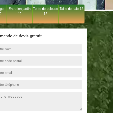
age
Entretien jardin
Tonte de pelouse
Taille de haie 12
12
12
12
mande de devis gratuit