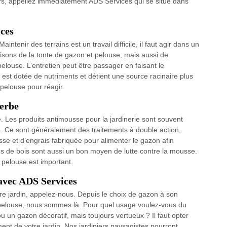
Alors, appeliez immédiatement ADS Services qui se situe dans
ices
ntenir des terrains est un travail difficile, il faut agir dans un
isons de la tonte de gazon et pelouse, mais aussi de
e pelouse. L’entretien peut être passager en faisant le
 est dotée de nutriments et détient une source racinaire plus
 pelouse pour réagir.
erbe
. Les produits antimousse pour la jardinerie sont souvent
 Ce sont généralement des traitements à double action,
sse et d’engrais fabriquée pour alimenter le gazon afin
s de bois sont aussi un bon moyen de lutte contre la mousse.
a pelouse est important.
avec ADS Services
tre jardin, appelez-nous. Depuis le choix de gazon à son
re pelouse, nous sommes là. Pour quel usage voulez-vous du
ou un gazon décoratif, mais toujours vertueux ? Il faut opter
ent de votre jardin. Nos jardiniers paysagistes pourront