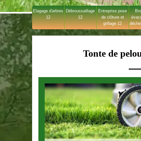
Elagage d'arbres
Débroussaillage
Entreprise pose
Bro
12
12
de clôture et
évac
grillage 12
déche
Tonte de pelo