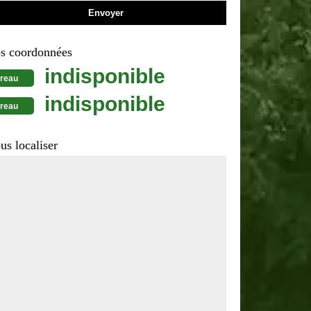
s coordonnées
indisponible
reau
indisponible
reau
us localiser