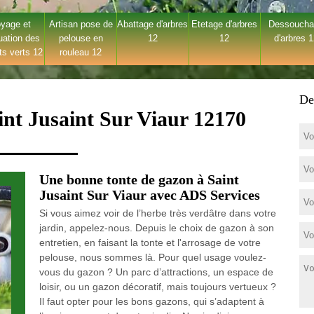
yage et
Artisan pose de
Abattage d'arbres
Etetage d'arbres
Dessouch
uation des
pelouse en
12
12
d'arbres 
ts verts 12
rouleau 12
De
int Jusaint Sur Viaur 12170
Une bonne tonte de gazon à Saint
Jusaint Sur Viaur avec ADS Services
Si vous aimez voir de l’herbe très verdâtre dans votre
jardin, appelez-nous. Depuis le choix de gazon à son
entretien, en faisant la tonte et l'arrosage de votre
pelouse, nous sommes là. Pour quel usage voulez-
vous du gazon ? Un parc d’attractions, un espace de
loisir, ou un gazon décoratif, mais toujours vertueux ?
Il faut opter pour les bons gazons, qui s’adaptent à