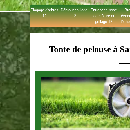
Elagage d'arbres
Débroussaillage
Entreprise pose
Bro
12
12
de clôture et
évac
grillage 12
déche
Tonte de pelouse à Sa