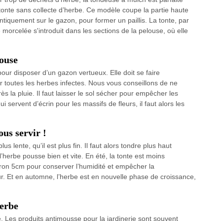
onte sans collecte d’herbe. Ce modèle coupe la partie haute
ntiquement sur le gazon, pour former un paillis. La tonte, par
 morcelée s'introduit dans les sections de la pelouse, où elle
louse
our disposer d’un gazon vertueux. Elle doit se faire
er toutes les herbes infectes. Nous vous conseillons de ne
s la pluie. Il faut laisser le sol sécher pour empêcher les
servent d’écrin pour les massifs de fleurs, il faut alors les
us servir !
s lente, qu’il est plus fin. Il faut alors tondre plus haut
herbe pousse bien et vite. En été, la tonte est moins
iron 5cm pour conserver l’humidité et empêcher la
ur. Et en automne, l’herbe est en nouvelle phase de croissance,
erbe
. Les produits antimousse pour la jardinerie sont souvent