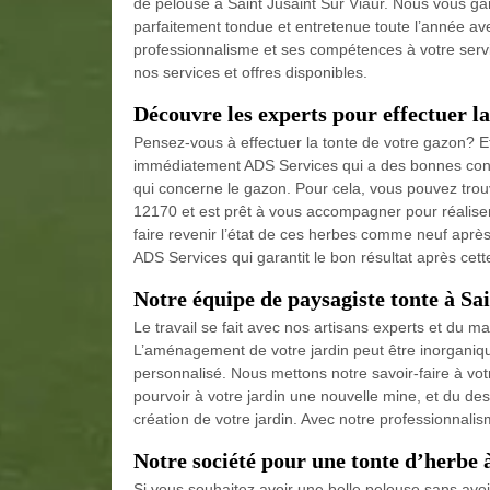
de pelouse à Saint Jusaint Sur Viaur. Nous vous gar
parfaitement tondue et entretenue toute l’année av
professionnalisme et ses compétences à votre servi
nos services et offres disponibles.
Découvre les experts pour effectuer l
Pensez-vous à effectuer la tonte de votre gazon? E
immédiatement ADS Services qui a des bonnes conn
qui concerne le gazon. Pour cela, vous pouvez trou
12170 et est prêt à vous accompagner pour réaliser 
faire revenir l’état de ces herbes comme neuf après
ADS Services qui garantit le bon résultat après cett
Notre équipe de paysagiste tonte à Sa
Le travail se fait avec nos artisans experts et du ma
L’aménagement de votre jardin peut être inorganiqu
personnalisé. Nous mettons notre savoir-faire à v
pourvoir à votre jardin une nouvelle mine, et du de
création de votre jardin. Avec notre professionnal
Notre société pour une tonte d’herbe 
Si vous souhaitez avoir une belle pelouse sans avoi