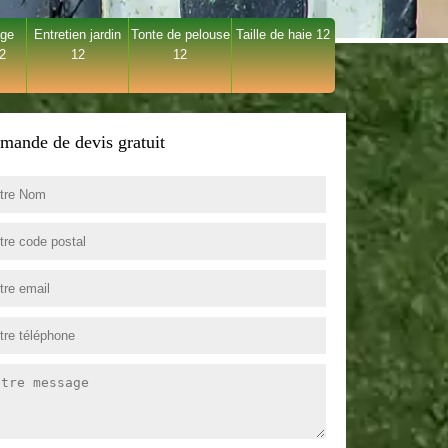
age
Entretien jardin
Tonte de pelouse
Taille de haie 12
12
12
12
mande de devis gratuit