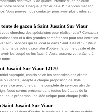
antissons des travaux de qualité. Profitez d’une pelouse
ec notre service. Chaque jardinier de ADS Services met son
ce. Vous pouvez nous contacter pour avoir plus d’infos sur
a tonte de gazon à Saint Jusaint Sur Viaur
t vous cherchez des spécialistes pour réaliser cela? Contactez
aissances et a des grandes compétences pour tout entretien
ver ADS Services qui se localise dans Saint Jusaint Sur Viaur
la tonte de votre gazon afin d’obtenir la bonne qualité et de
 avoir les coupé ou les fauché. Alors, assurez votre tâche à
e tonte.
int Jusaint Sur Viaur 12170
tériel approprié, choisis selon les nécessités des clients.
e ou végétal, adapté à chaque proposition de style
otre service avec une gamme complète de services afin de
sign. Nous serons présents dans toutes les étapes de la
isme, nous préparons une idée unique pour chaque jardin.
à Saint Jusaint Sur Viaur
r trop de déchets d’herbe, la tondeuse à mulch est parfaite