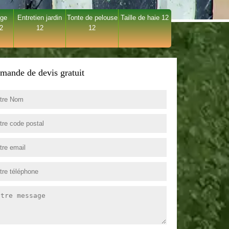
age
Entretien jardin
Tonte de pelouse
Taille de haie 12
12
12
12
mande de devis gratuit