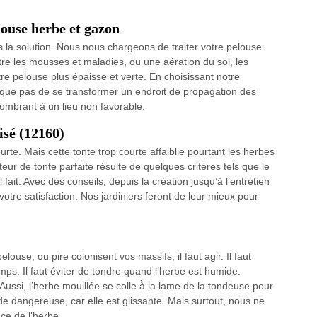
louse herbe et gazon
 la solution. Nous nous chargeons de traiter votre pelouse.
ntre les mousses et maladies, ou une aération du sol, les
re pelouse plus épaisse et verte. En choisissant notre
isque pas de se transformer un endroit de propagation des
mbrant à un lieu non favorable.
isé (12160)
rte. Mais cette tonte trop courte affaiblie pourtant les herbes
eur de tonte parfaite résulte de quelques critères tels que le
l fait. Avec des conseils, depuis la création jusqu’à l’entretien
tre satisfaction. Nos jardiniers feront de leur mieux pour
ouse, ou pire colonisent vos massifs, il faut agir. Il faut
ps. Il faut éviter de tondre quand l’herbe est humide.
ussi, l’herbe mouillée se colle à̀ la lame de la tondeuse pour
de dangereuse, car elle est glissante. Mais surtout, nous ne
ce de l’herbe.