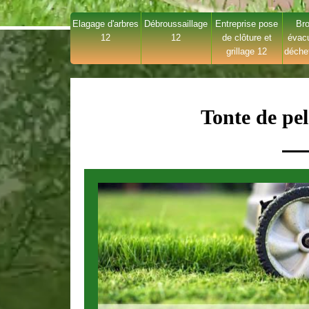
Elagage d'arbres
Débroussaillage
Entreprise pose
Bro
12
12
de clôture et
évac
grillage 12
déche
Tonte de pe