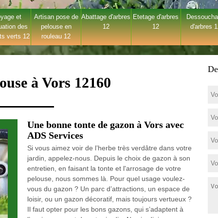
yage et
Artisan pose de
Abattage d'arbres
Etetage d'arbres
Dessouch
uation des
pelouse en
12
12
d'arbres 
ts verts 12
rouleau 12
De
louse à Vors 12160
Une bonne tonte de gazon à Vors avec
ADS Services
Si vous aimez voir de l’herbe très verdâtre dans votre
jardin, appelez-nous. Depuis le choix de gazon à son
entretien, en faisant la tonte et l'arrosage de votre
pelouse, nous sommes là. Pour quel usage voulez-
vous du gazon ? Un parc d’attractions, un espace de
loisir, ou un gazon décoratif, mais toujours vertueux ?
Il faut opter pour les bons gazons, qui s’adaptent à