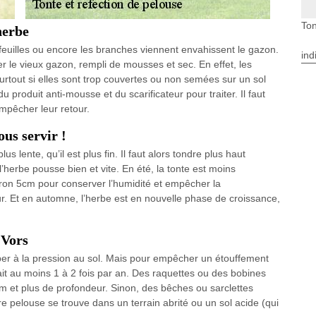
Ton
herbe
 feuilles ou encore les branches viennent envahissent le gazon.
ind
er le vieux gazon, rempli de mousses et sec. En effet, les
rtout si elles sont trop couvertes ou non semées sur un sol
du produit anti-mousse et du scarificateur pour traiter. Il faut
empêcher leur retour.
us servir !
s lente, qu’il est plus fin. Il faut alors tondre plus haut
herbe pousse bien et vite. En été, la tonte est moins
iron 5cm pour conserver l’humidité et empêcher la
ur. Et en automne, l’herbe est en nouvelle phase de croissance,
 Vors
ciper à la pression au sol. Mais pour empêcher un étouffement
 fait au moins 1 à 2 fois par an. Des raquettes ou des bobines
m et plus de profondeur. Sinon, des bêches ou sarclettes
votre pelouse se trouve dans un terrain abrité ou un sol acide (qui