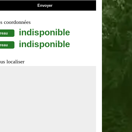
s coordonnées
indisponible
reau
indisponible
reau
us localiser