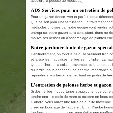
accélère la pousse de mousses).
ADS Services pour un entretien de pe
Pour un gazon dense, vert et parfait, nous détenons
Que ce soit pour une fertilisation, un traitement co
méthodes choisies par notre équipe vont rendre vot
entreprise, votre gazon sera consistant, donc ne r
mauvaises herbes ou d’assemblage de plantes enco
Notre jardinier tonte de gazon spécial
Habituellement, on tond la pelouse vraiment trop cou
et laisse les mauvaises herbes se multiplier. La haut
type de l’herbe, la saison traversée, et le temps qu’i
du jardin, nous donnons une énorme importance à vo
répondre à vos besoins en édifiant un jardin de fée.
L’entretien de pelouse herbe et gazon
Si des herbes inopportunes s’approprient de votre pel
tondre entre le mois de mars et octobre en beau tem
D’abord, vous aurez une taille de qualité moyenne. A
créer un bourrage de l’appareil. Enfin, l’herbe humi
tondons pas en temps sec, pour éviter une souffran