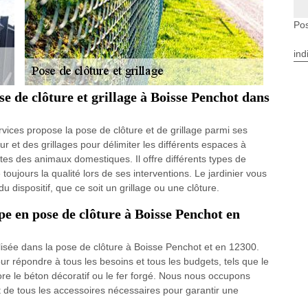
Pos
ind
e de clôture et grillage à Boisse Penchot dans
rvices propose la pose de clôture et de grillage parmi ses
eur et des grillages pour délimiter les différents espaces à
antes des animaux domestiques. Il offre différents types de
e toujours la qualité lors de ses interventions. Le jardinier vous
 dispositif, que ce soit un grillage ou une clôture.
pe en pose de clôture à Boisse Penchot en
isée dans la pose de clôture à Boisse Penchot et en 12300.
répondre à tous les besoins et tous les budgets, tels que le
ore le béton décoratif ou le fer forgé. Nous nous occupons
t de tous les accessoires nécessaires pour garantir une