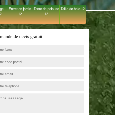
age
Entretien jardin
Tonte de pelouse
Taille de haie 12
12
12
12
mande de devis gratuit