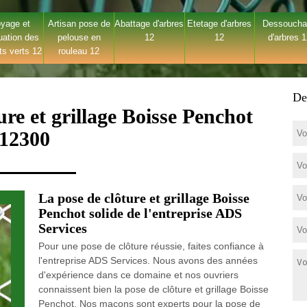
yage et
Artisan pose de
Abattage d'arbres
Etetage d'arbres
Dessouch
uation des
pelouse en
12
12
d'arbres 
ts verts 12
rouleau 12
De
ure et grillage Boisse Penchot
12300
La pose de clôture et grillage Boisse
Penchot solide de l'entreprise ADS
Services
Pour une pose de clôture réussie, faites confiance à
l'entreprise ADS Services. Nous avons des années
d'expérience dans ce domaine et nos ouvriers
connaissent bien la pose de clôture et grillage Boisse
Penchot. Nos maçons sont experts pour la pose de