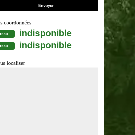
s coordonnées
indisponible
reau
indisponible
reau
us localiser