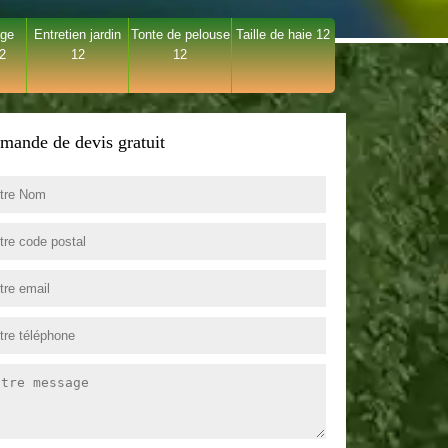
age
Entretien jardin
Tonte de pelouse
Taille de haie 12
12
12
12
mande de devis gratuit