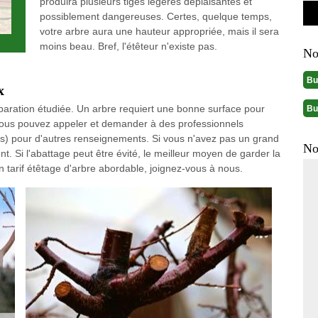
produira plusieurs tiges légères déplaisantes et
possiblement dangereuses. Certes, quelque temps,
votre arbre aura une hauteur appropriée, mais il sera
moins beau. Bref, l'étêteur n'existe pas.
No
Bu
x
éparation étudiée. Un arbre requiert une bonne surface pour
Bu
, vous pouvez appeler et demander à des professionnels
ces) pour d'autres renseignements. Si vous n'avez pas un grand
No
t. Si l'abattage peut être évité, le meilleur moyen de garder la
 un tarif étêtage d'arbre abordable, joignez-vous à nous.