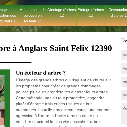
yage et
Artisan pose de
Abattage d'arbres
Etetage d'arbres
Dessouch
uation des
pelouse en
12
12
d'arbres 
ts verts 12
rouleau 12
De
bre à Anglars Saint Felix 12390
Un étêteur d'arbre ?
L'image des grands arbres qui risquent de chuter sur
les propriétés pour créer de grands dommages
pousse plusieurs propriétaires à étêter leurs arbres.
Cette méthode, pas du tout protectrice, engendre
plutôt d'énorme frais et des risques de bris
augmentés. La taille draconienne cause une énorme
agression à l’arbre et l'incite à reconstruire un
équilibre structurel le plus vite possible. L’arbre