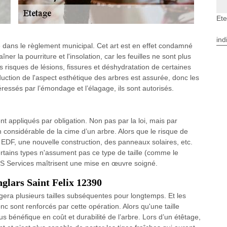
Ete
ind
 dans le règlement municipal. Cet art est en effet condamné
îner la pourriture et l'insolation, car les feuilles ne sont plus
es risques de lésions, fissures et déshydratation de certaines
duction de l'aspect esthétique des arbres est assurée, donc les
ressés par l’émondage et l’élagage, ils sont autorisés.
 appliqués par obligation. Non pas par la loi, mais par
n considérable de la cime d’un arbre. Alors que le risque de
 EDF, une nouvelle construction, des panneaux solaires, etc.
certains types n'assument pas ce type de taille (comme le
 ADS Services maîtrisent une mise en œuvre soigné.
nglars Saint Felix 12390
igera plusieurs tailles subséquentes pour longtemps. Et les
c sont renforcés par cette opération. Alors qu'une taille
us bénéfique en coût et durabilité de l’arbre. Lors d’un étêtage,