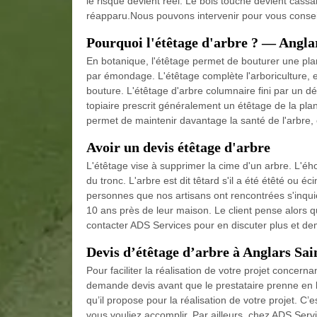
le risque devient réel. Le bois touché devient cassan
réapparu.Nous pouvons intervenir pour vous conseil
Pourquoi l'étêtage d'arbre ? — Anglar
En botanique, l'étêtage permet de bouturer une plant
par émondage. L'étêtage complète l'arboriculture, exc
bouture. L'étêtage d'arbre columnaire fini par un dé
topiaire prescrit généralement un étêtage de la pla
permet de maintenir davantage la santé de l'arbre, c
Avoir un devis étêtage d'arbre
L'étêtage vise à supprimer la cime d'un arbre. L'é
du tronc. L'arbre est dit têtard s'il a été étêté ou é
personnes que nos artisans ont rencontrées s'inqui
10 ans près de leur maison. Le client pense alors q
contacter ADS Services pour en discuter plus et de
Devis d’étêtage d’arbre à Anglars Sain
Pour faciliter la réalisation de votre projet concerna
demande devis avant que le prestataire prenne en le
qu’il propose pour la réalisation de votre projet. C’
vous vouliez accomplir. Par ailleurs, chez ADS Servi