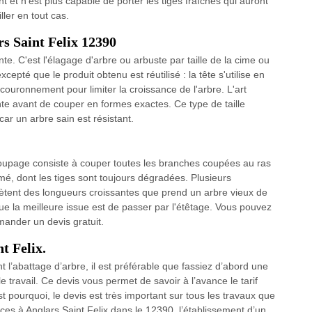
t et n’est plus capable de porter les tiges fraîches qui auront
ler en tout cas.
s Saint Felix 12390
e. C'est l'élagage d'arbre ou arbuste par taille de la cime ou
epté que le produit obtenu est réutilisé : la tête s'utilise en
couronnement pour limiter la croissance de l'arbre. L'art
nte avant de couper en formes exactes. Ce type de taille
ar un arbre sain est résistant.
houpage consiste à couper toutes les branches coupées au ras
cimé, dont les tiges sont toujours dégradées. Plusieurs
ètent des longueurs croissantes que prend un arbre vieux de
ue la meilleure issue est de passer par l'étêtage. Vous pouvez
mander un devis gratuit.
t Felix.
nt l’abattage d’arbre, il est préférable que fassiez d’abord une
 travail. Ce devis vous permet de savoir à l’avance le tarif
est pourquoi, le devis est très important sur tous les travaux que
ces à Anglars Saint Felix dans le 12390, l’établissement d’un