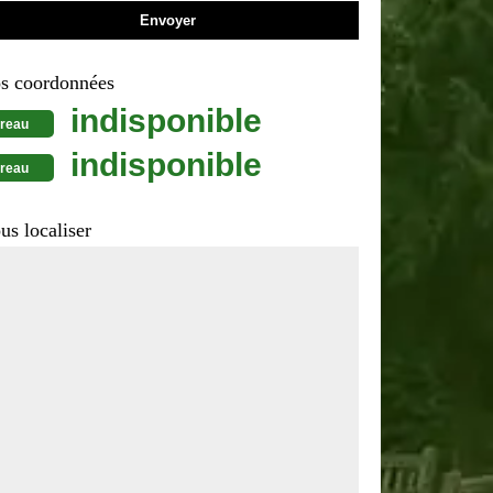
s coordonnées
indisponible
reau
indisponible
reau
us localiser