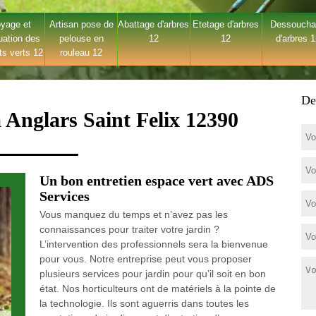
yage et
Artisan pose de
Abattage d'arbres
Etetage d'arbres
Dessouch
uation des
pelouse en
12
12
d'arbres 
ts verts 12
rouleau 12
De
à Anglars Saint Felix 12390
Un bon entretien espace vert avec ADS
Services
Vous manquez du temps et n’avez pas les
connaissances pour traiter votre jardin ?
L’intervention des professionnels sera la bienvenue
pour vous. Notre entreprise peut vous proposer
plusieurs services pour jardin pour qu’il soit en bon
état. Nos horticulteurs ont de matériels à la pointe de
la technologie. Ils sont aguerris dans toutes les