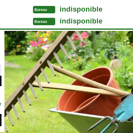
indisponible
Bureau
indisponible
Bureau
e