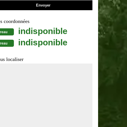
s coordonnées
indisponible
reau
indisponible
reau
us localiser