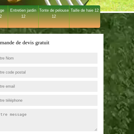
age
Entretien jardin
Tonte de pelouse
Taille de haie 12
12
12
12
mande de devis gratuit