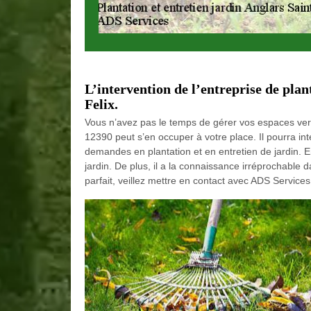
L’intervention de l’entreprise de plan
Felix.
Vous n’avez pas le temps de gérer vos espaces vert
12390 peut s’en occuper à votre place. Il pourra in
demandes en plantation et en entretien de jardin. En 
jardin. De plus, il a la connaissance irréprochable d
parfait, veillez mettre en contact avec ADS Service