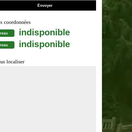
s coordonnées
indisponible
reau
indisponible
reau
us localiser