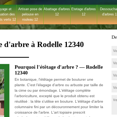
yage et
Artisan pose de
Abattage d'arbres
Etetage d'arbres
Dessouch
uation des
pelouse en
12
12
d'arbres 
ts verts 12
rouleau 12
De
e d'arbre à Rodelle 12340
Pourquoi l'étêtage d'arbre ? — Rodelle
12340
En botanique, l'étêtage permet de bouturer une
plante. C'est l'élagage d'arbre ou arbuste par taille de
la cime ou par émondage. L'étêtage complète
l'arboriculture, excepté que le produit obtenu est
réutilisé : la tête s'utilise en bouture. L'étêtage d'arbre
columnaire fini par un découronnement pour limiter la
croissance de l'arbre. L'art topiaire prescrit