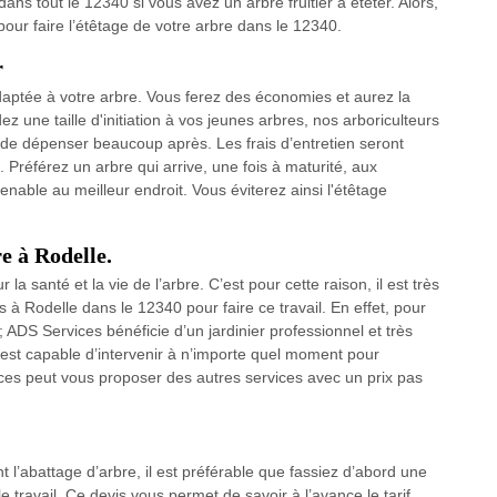
ans tout le 12340 si vous avez un arbre fruitier à étêter. Alors,
our faire l’étêtage de votre arbre dans le 12340.
r
 adaptée à votre arbre. Vous ferez des économies et aurez la
 une taille d'initiation à vos jeunes arbres, nos arboriculteurs
e dépenser beaucoup après. Les frais d’entretien seront
Préférez un arbre qui arrive, une fois à maturité, aux
venable au meilleur endroit. Vous éviterez ainsi l'étêtage
re à Rodelle.
a santé et la vie de l’arbre. C’est pour cette raison, il est très
 Rodelle dans le 12340 pour faire ce travail. En effet, pour
 ADS Services bénéficie d’un jardinier professionnel et très
est capable d’intervenir à n’importe quel moment pour
vices peut vous proposer des autres services avec un prix pas
nt l’abattage d’arbre, il est préférable que fassiez d’abord une
 travail. Ce devis vous permet de savoir à l’avance le tarif