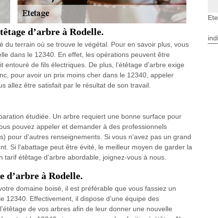
Ete
têtage d’arbre à Rodelle.
ind
ité du terrain où se trouve le végétal. Pour en savoir plus, vous
lle dans le 12340. En effet, les opérations peuvent être
entouré de fils électriques. De plus, l’étêtage d’arbre exige
nc, pour avoir un prix moins cher dans le 12340, appeler
llez être satisfait par le résultat de son travail.
éparation étudiée. Un arbre requiert une bonne surface pour
, vous pouvez appeler et demander à des professionnels
ces) pour d'autres renseignements. Si vous n'avez pas un grand
t. Si l'abattage peut être évité, le meilleur moyen de garder la
 un tarif étêtage d'arbre abordable, joignez-vous à nous.
e d’arbre à Rodelle.
otre domaine boisé, il est préférable que vous fassiez un
le 12340. Effectivement, il dispose d’une équipe des
l’étêtage de vos arbres afin de leur donner une nouvelle