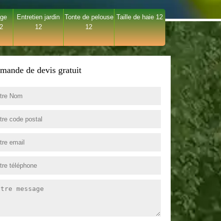
age
Entretien jardin
Tonte de pelouse
Taille de haie 12
12
12
12
mande de devis gratuit