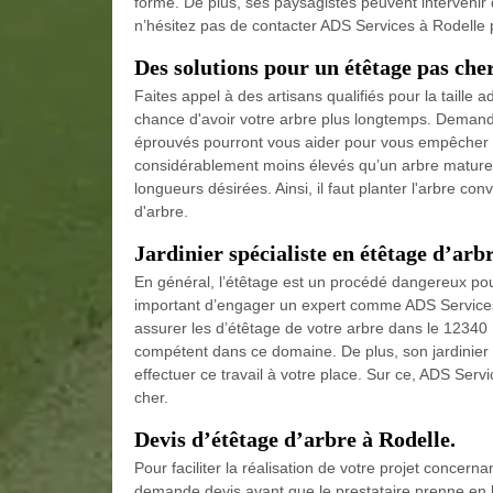
forme. De plus, ses paysagistes peuvent intervenir d
n’hésitez pas de contacter ADS Services à Rodelle p
Des solutions pour un étêtage pas che
Faites appel à des artisans qualifiés pour la taille
chance d'avoir votre arbre plus longtemps. Demandez
éprouvés pourront vous aider pour vous empêcher d
considérablement moins élevés qu’un arbre mature. 
longueurs désirées. Ainsi, il faut planter l'arbre con
d'arbre.
Jardinier spécialiste en étêtage d’arb
En général, l’étêtage est un procédé dangereux pour l
important d’engager un expert comme ADS Services à
assurer les d’étêtage de votre arbre dans le 12340 ;
compétent dans ce domaine. De plus, son jardinier 
effectuer ce travail à votre place. Sur ce, ADS Ser
cher.
Devis d’étêtage d’arbre à Rodelle.
Pour faciliter la réalisation de votre projet concerna
demande devis avant que le prestataire prenne en le