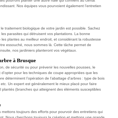
tes pourront planter une autre haie qui convient au climat
lendissant. Nos équipes vous pourvoient également l’entretien
 le traitement biologique de votre jardin est possible. Sachez
 les parasites qui détruisent vos plantations. La bonne
 les plantes au meilleur endroit, et considérant la robustesse
d être essouché, nous sommes là. Cette tâche permet de
Ensuite, nos jardiniers planteront vos végétaux.
arbre à Brusque
on, de sécurité ou pour prévenir les nouvelles pousses, le
nt d’opter pour les techniques de coupe appropriées que les
rbre déterminent l’opération de l’abattage d'arbres : type de bois
 etc. Un expert est généralement le mieux placé pour faire
 plantés (branches qui atteignent des éléments susceptibles
e
 mettons toujours des efforts pour pourvoir des entretiens qui
ment. Nous cherchons toujours la création et mettons une grande