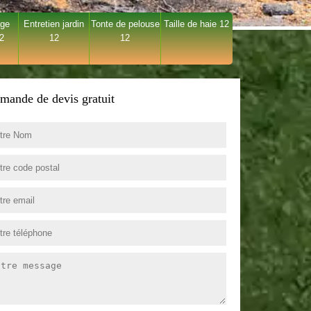
age
Entretien jardin
Tonte de pelouse
Taille de haie 12
12
12
12
mande de devis gratuit