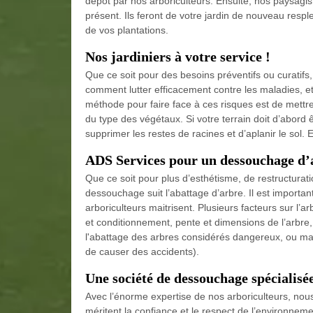
dépôt par nos arboriculteurs. Ensuite, nos paysagis
présent. Ils feront de votre jardin de nouveau resp
de vos plantations.
Nos jardiniers à votre service !
Que ce soit pour des besoins préventifs ou curatifs,
comment lutter efficacement contre les maladies, et
méthode pour faire face à ces risques est de mettre
du type des végétaux. Si votre terrain doit d’abor
supprimer les restes de racines et d’aplanir le sol. 
ADS Services pour un dessouchage d’
Que ce soit pour plus d’esthétisme, de restructurati
dessouchage suit l’abattage d’arbre. Il est importa
arboriculteurs maitrisent. Plusieurs facteurs sur l’a
et conditionnement, pente et dimensions de l’arbre,
l'abattage des arbres considérés dangereux, ou mal
de causer des accidents).
Une société de dessouchage spécialisé
Avec l’énorme expertise de nos arboriculteurs, nous
méritent la confiance et le respect de l’environne