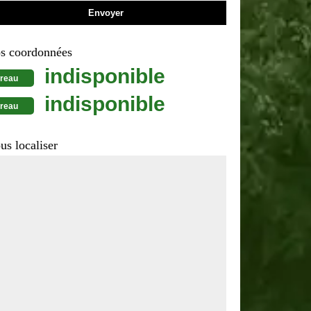
s coordonnées
indisponible
reau
indisponible
reau
us localiser