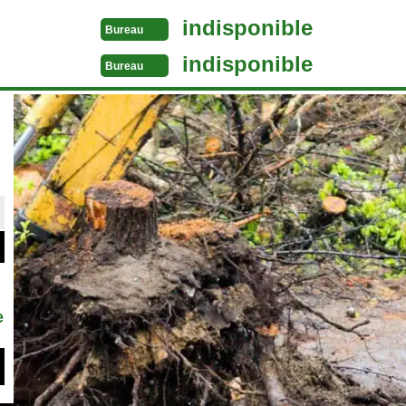
indisponible
Bureau
indisponible
Bureau
e