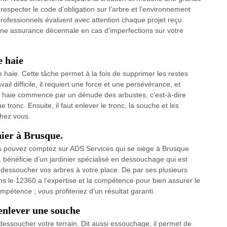
especter le code d’obligation sur l’arbre et l’environnement
professionnels évaluent avec attention chaque projet reçu.
c une assurance décennale en cas d’imperfections sur votre
e haie
e haie. Cette tâche permet à la fois de supprimer les restes
vail difficile, il requiert une force et une persévérance, et
une haie commence par un dénude des arbustes, c'est-à-dire
tronc. Ensuite, il faut enlever le tronc, la souche et les
chez vous.
nier à Brusque.
vous pouvez comptez sur ADS Services qui se siège à Brusque
 bénéficie d’un jardinier spécialisé en dessouchage qui est
dessoucher vos arbres à votre place. De par ses plusieurs
s le 12360 a l’expertise et la compétence pour bien assurer le
mpétence ; vous profiteriez d’un résultat garanti.
enlever une souche
dessoucher votre terrain. Dit aussi essouchage, il permet de