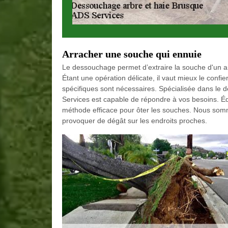
Arracher une souche qui ennuie
Le dessouchage permet d’extraire la souche d'un arb
Étant une opération délicate, il vaut mieux le confi
spécifiques sont nécessaires. Spécialisée dans le
Services est capable de répondre à vos besoins. Éq
méthode efficace pour ôter les souches. Nous somm
provoquer de dégât sur les endroits proches.