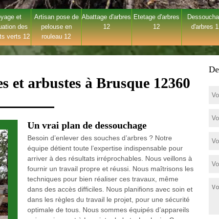
yage et
Artisan pose de
Abattage d'arbres
Etetage d'arbres
Dessouch
uation des
pelouse en
12
12
d'arbres 
ts verts 12
rouleau 12
De
es et arbustes à Brusque 12360
Un vrai plan de dessouchage
Besoin d’enlever des souches d’arbres ? Notre
équipe détient toute l’expertise indispensable pour
arriver à des résultats irréprochables. Nous veillons à
fournir un travail propre et réussi. Nous maîtrisons les
techniques pour bien réaliser ces travaux, même
dans des accès difficiles. Nous planifions avec soin et
dans les règles du travail le projet, pour une sécurité
optimale de tous. Nous sommes équipés d’appareils