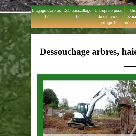
Elagage d'arbres
Débroussaillage
Entreprise pose
Bro
12
12
de clôture et
évac
grillage 12
déche
Dessouchage arbres, hai