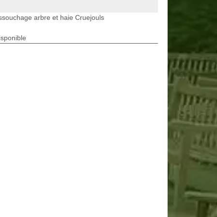
souchage arbre et haie Cruejouls
isponible