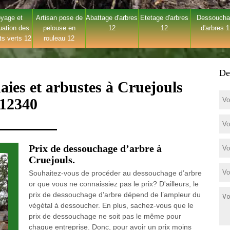
yage et
Artisan pose de
Abattage d'arbres
Etetage d'arbres
Dessouch
uation des
pelouse en
12
12
d'arbres 
ts verts 12
rouleau 12
De
aies et arbustes à Cruejouls
12340
Prix de dessouchage d’arbre à
Cruejouls.
Souhaitez-vous de procéder au dessouchage d’arbre
or que vous ne connaissiez pas le prix? D'ailleurs, le
prix de dessouchage d’arbre dépend de l’ampleur du
végétal à dessoucher. En plus, sachez-vous que le
prix de dessouchage ne soit pas le même pour
chaque entreprise. Donc, pour avoir un prix moins