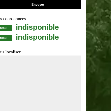
s coordonnées
indisponible
reau
indisponible
reau
us localiser