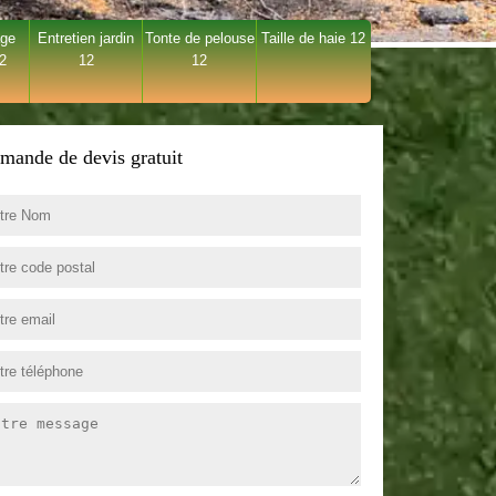
age
Entretien jardin
Tonte de pelouse
Taille de haie 12
12
12
12
mande de devis gratuit