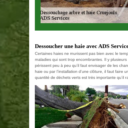
Dessoucher une haie avec ADS Servic
Certaines haies ne murissent pas bien avec le tem
maladies qui sont trop encombrantes. Il y plusieur
périssent peu à peu qu’il faut envisager de les chan
haie ou par l’installation d’une clôture, il faut faire
quantité de déchets verts est très importante qu’il ra