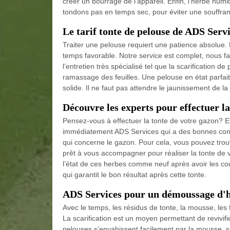
créer un bourrage de l’appareil. Enfin, l’herbe humi
tondons pas en temps sec, pour éviter une souffran
Le tarif tonte de pelouse de ADS Serv
Traiter une pelouse requiert une patience absolue. Mai
temps favorable. Notre service est complet, nous fa
l’entretien très spécialisé tel que la scarification d
ramassage des feuilles. Une pelouse en état parfait
solide. Il ne faut pas attendre le jaunissement de la
Découvre les experts pour effectuer l
Pensez-vous à effectuer la tonte de votre gazon? E
immédiatement ADS Services qui a des bonnes conn
qui concerne le gazon. Pour cela, vous pouvez trou
prêt à vous accompagner pour réaliser la tonte de vo
l’état de ces herbes comme neuf après avoir les co
qui garantit le bon résultat après cette tonte.
ADS Services pour un démoussage d'
Avec le temps, les résidus de tonte, la mousse, les
La scarification est un moyen permettant de revivifi
pelouses s’envahissent facilement par la mousse, su