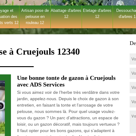
yage et
Artisan pose de
Abattage d'arbres
Etetage d'arbres
Dessouch
uation des
pelouse en
12
12
d'arbres 
ts verts 12
rouleau 12
De
se à Cruejouls 12340
Une bonne tonte de gazon à Cruejouls
avec ADS Services
Si vous aimez voir de l’herbe très verdâtre dans votre
jardin, appelez-nous. Depuis le choix de gazon à son
entretien, en faisant la tonte et l'arrosage de votre
pelouse, nous sommes là. Pour quel usage voulez-
vous du gazon ? Un parc d’attractions, un espace de
loisir, ou un gazon décoratif, mais toujours vertueux ?
Il faut opter pour les bons gazons, qui s’adaptent à