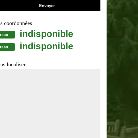
s coordonnées
indisponible
reau
indisponible
reau
us localiser