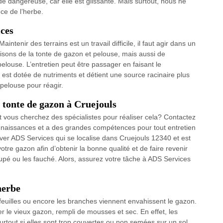
de dangereuse, car elle est glissante. Mais surtout, nous ne
ce de l’herbe.
ices
ntenir des terrains est un travail difficile, il faut agir dans un
isons de la tonte de gazon et pelouse, mais aussi de
e pelouse. L’entretien peut être passager en faisant le
 est dotée de nutriments et détient une source racinaire plus
 pelouse pour réagir.
a tonte de gazon à Cruejouls
t vous cherchez des spécialistes pour réaliser cela? Contactez
aissances et a des grandes compétences pour tout entretien
ver ADS Services qui se localise dans Cruejouls 12340 et est
tre gazon afin d’obtenir la bonne qualité et de faire revenir
upé ou les fauché. Alors, assurez votre tâche à ADS Services
herbe
 feuilles ou encore les branches viennent envahissent le gazon.
er le vieux gazon, rempli de mousses et sec. En effet, les
rtout si elles sont trop couvertes ou non semées sur un sol