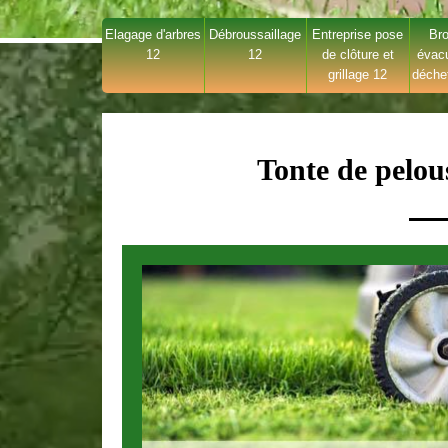
Elagage d'arbres
Débroussaillage
Entreprise pose
Bro
12
12
de clôture et
évac
grillage 12
déche
Tonte de pelou