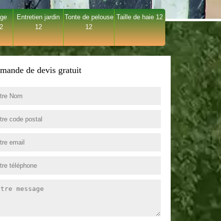
age
Entretien jardin
Tonte de pelouse
Taille de haie 12
12
12
12
mande de devis gratuit