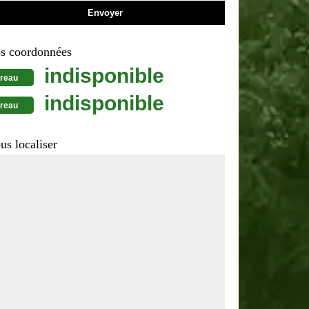
s coordonnées
indisponible
reau
indisponible
reau
us localiser