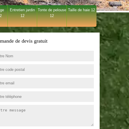
age
Entretien jardin
Tonte de pelouse
Taille de haie 12
12
12
12
mande de devis gratuit