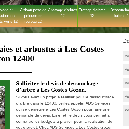
yage et
Artisan pose de
Abattage d'arbres
Etetage d'arbres
Dessouch
uation des
pelouse en
12
12
d'arbres 
ts verts 12
rouleau 12
De
ies et arbustes à Les Costes
on 12400
Solliciter le devis de dessouchage
d’arbre à Les Costes Gozon.
Si vous avez un projet à réaliser pour le dessouchage
d’arbre dans le 12400, veillez appeler ADS Services
qui se demeure à Les Costes Gozon pour faire une
demande de devis. En effet, le devis vous permet à
connaître les budgets à prévoir pour la réalisation de
votre projet. Chez ADS Services à Les Costes Gozon,