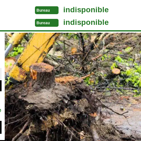
indisponible
Bureau
indisponible
Bureau
e