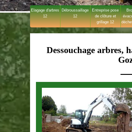
Elagage d'arbres
Débroussaillage
Entreprise pose
Bro
12
12
de clôture et
évac
grillage 12
déche
Dessouchage arbres, ha
Goz